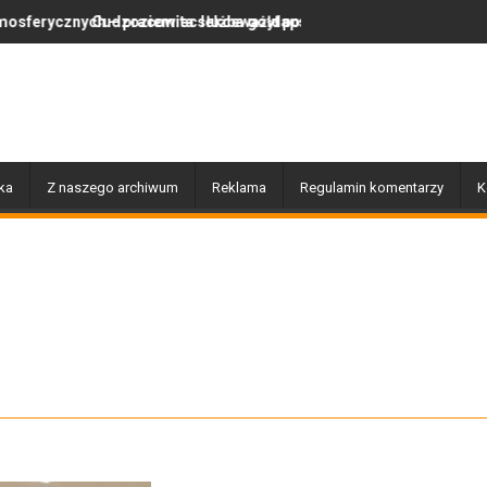
pracowita służba gołdapskich strażaków
ziemiec lekceważył polskie prawo, więc wrócił do swojego kraju
Za nami wyjątkowy dzień p
ka
Z naszego archiwum
Reklama
Regulamin komentarzy
K