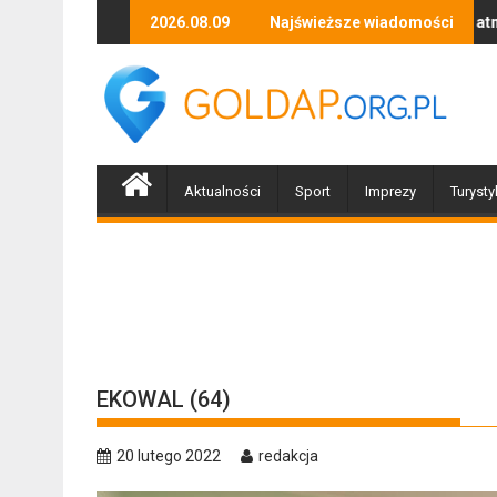
Skip
tniej organizacji z Braniewa
Skutki silnego wiatru i opadów atmosferycznych – 
2026.08.09
Najświeższe wiadomości
Cudzo
to
content
Aktualności
Sport
Imprezy
Turysty
EKOWAL (64)
20 lutego 2022
redakcja