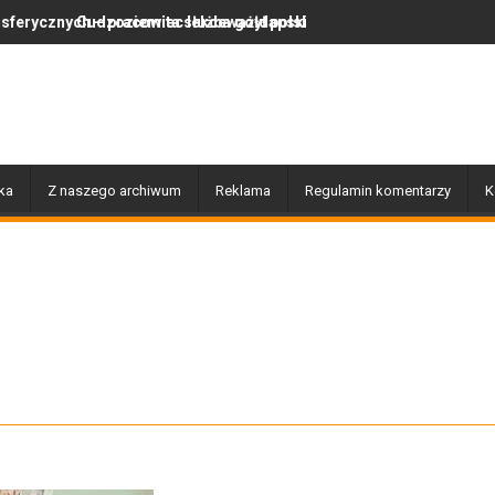
racowita służba gołdapskich strażaków
iemiec lekceważył polskie prawo, więc wrócił do swojego kraju
Za nami wyjątkowy dzień pe
ka
Z naszego archiwum
Reklama
Regulamin komentarzy
K