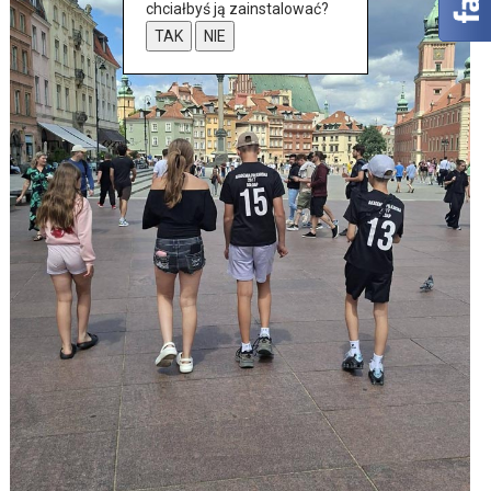
chciałbyś ją zainstalować?
TAK
NIE