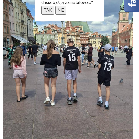
chciałbyś ją zainstalować?
TAK
NIE