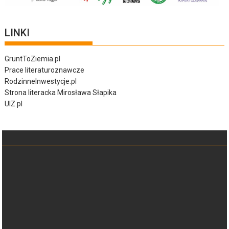
LINKI
GruntToZiemia.pl
Prace literaturoznawcze
RodzinneInwestycje.pl
Strona literacka Mirosława Słapika
UIZ.pl