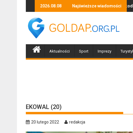
Skip
n muzyki, tańca i niezapomnianych emocji!
Uwaga! Usuwamy drzewa uszkodzone przez nawał
2026.08.08
Najświeższe wiadomości
Po n
to
content
Aktualności
Sport
Imprezy
Turysty
EKOWAL (20)
20 lutego 2022
redakcja