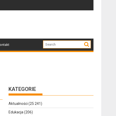
0
Zapraszamy mieszkańców Gołdapi i okolic na s
ontakt
KATEGORIE
Aktualności
(25 241)
Edukacja
(206)