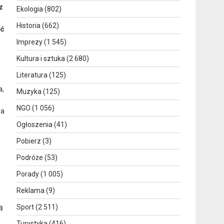
z
Ekologia
(802)
Historia
(662)
eć
Imprezy
(1 545)
Kultura i sztuka
(2 680)
Literatura
(125)
a,
Muzyka
(125)
NGO
(1 056)
Na
Ogłoszenia
(41)
Pobierz
(3)
Podróże
(53)
Porady
(1 005)
Reklama
(9)
ą
Sport
(2 511)
Turystyka
(416)