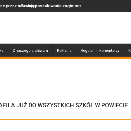
szukiwania zaginionej Moniki Nasewicz
Po nawałnicy...
ka
Z naszego archiwum
Reklama
Regulamin komentarzy
K
FIŁA JUŻ DO WSZYSTKICH SZKÓŁ W POWIECIE