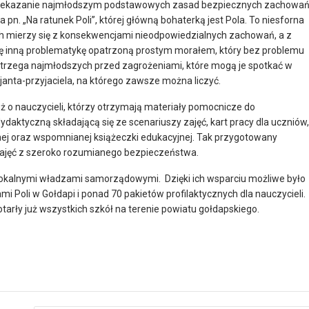
przekazanie najmłodszym podstawowych zasad bezpiecznych zachowa
a pn. „Na ratunek Poli”, której główną bohaterką jest Pola. To niesforna
ch mierzy się z konsekwencjami nieodpowiedzialnych zachowań, a z
ję inną problematykę opatrzoną prostym morałem, który bez problemu
strzega najmłodszych przed zagrożeniami, które mogą je spotkać w
cjanta-przyjaciela, na którego zawsze można liczyć.
ież o nauczycieli, którzy otrzymają materiały pomocnicze do
daktyczną składającą się ze scenariuszy zajęć, kart pracy dla uczniów,
znej oraz wspomnianej książeczki edukacyjnej. Tak przygotowany
ajęć z szeroko rozumianego bezpieczeństwa.
 lokalnymi władzami samorządowymi. Dzięki ich wsparciu możliwe było
 Poli w Gołdapi i ponad 70 pakietów profilaktycznych dla nauczycieli.
tarły już wszystkich szkół na terenie powiatu gołdapskiego.