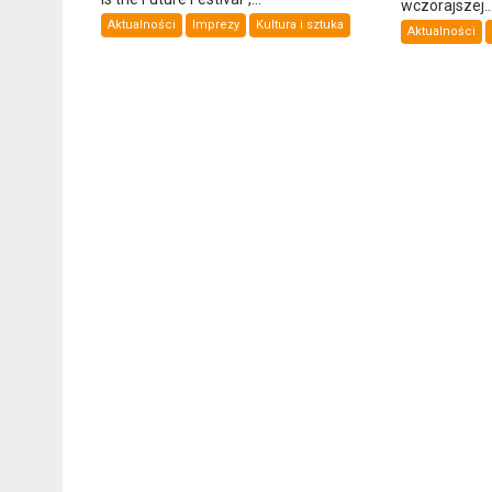
wczorajszej..
Aktualności
Imprezy
Kultura i sztuka
Aktualności