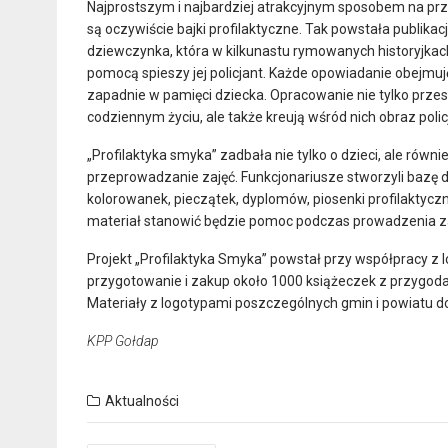
Najprostszym i najbardziej atrakcyjnym sposobem na 
są oczywiście bajki profilaktyczne. Tak powstała publikacj
dziewczynka, która w kilkunastu rymowanych historyjka
pomocą spieszy jej policjant. Każde opowiadanie obejmu
zapadnie w pamięci dziecka. Opracowanie nie tylko prze
codziennym życiu, ale także kreują wśród nich obraz poli
„Profilaktyka smyka” zadbała nie tylko o dzieci, ale równ
przeprowadzanie zajęć. Funkcjonariusze stworzyli bazę dy
kolorowanek, pieczątek, dyplomów, piosenki profilaktyc
materiał stanowić będzie pomoc podczas prowadzenia z
Projekt „Profilaktyka Smyka” powstał przy współpracy z
przygotowanie i zakup około 1000 książeczek z przygodami
Materiały z logotypami poszczególnych gmin i powiatu do
KPP Gołdap
Aktualności