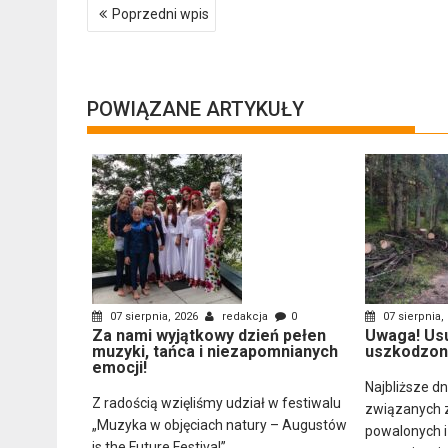
Nawigacja
Poprzedni wpis
wpisu
POWIĄZANE ARTYKUŁY
07 sierpnia, 2026
redakcja
0
07 sierpnia,
Za nami wyjątkowy dzień pełen
Uwaga! Us
muzyki, tańca i niezapomnianych
uszkodzon
emocji!
Najbliższe d
Z radością wzięliśmy udział w festiwalu
związanych 
„Muzyka w objęciach natury – Augustów
powalonych 
is the Future Festival”,...