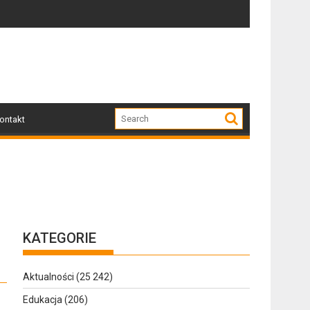
Dziś w Gołdapi około 16:30
Za na
ontakt
KATEGORIE
Aktualności
(25 242)
Edukacja
(206)