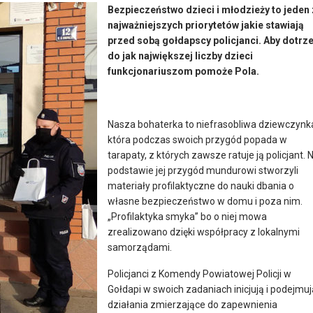
Bezpieczeństwo dzieci i młodzieży to jeden 
najważniejszych priorytetów jakie stawiają
przed sobą gołdapscy policjanci. Aby dotrz
do jak największej liczby dzieci
funkcjonariuszom pomoże Pola.
Nasza bohaterka to niefrasobliwa dziewczynk
która podczas swoich przygód popada w
tarapaty, z których zawsze ratuje ją policjant. 
podstawie jej przygód mundurowi stworzyli
materiały profilaktyczne do nauki dbania o
własne bezpieczeństwo w domu i poza nim.
„Profilaktyka smyka” bo o niej mowa
zrealizowano dzięki współpracy z lokalnymi
samorządami.
Policjanci z Komendy Powiatowej Policji w
Gołdapi w swoich zadaniach inicjują i podejmuj
działania zmierzające do zapewnienia