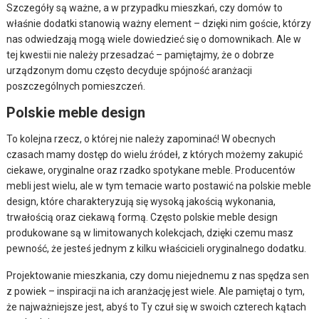
Szczegóły są ważne, a w przypadku mieszkań, czy domów to
właśnie dodatki stanowią ważny element – dzięki nim goście, którzy
nas odwiedzają mogą wiele dowiedzieć się o domownikach. Ale w
tej kwestii nie należy przesadzać – pamiętajmy, że o dobrze
urządzonym domu często decyduje spójność aranżacji
poszczególnych pomieszczeń.
Polskie meble design
To kolejna rzecz, o której nie należy zapominać! W obecnych
czasach mamy dostęp do wielu źródeł, z których możemy zakupić
ciekawe, oryginalne oraz rzadko spotykane meble. Producentów
mebli jest wielu, ale w tym temacie warto postawić na polskie meble
design, które charakteryzują się wysoką jakością wykonania,
trwałością oraz ciekawą formą. Często polskie meble design
produkowane są w limitowanych kolekcjach, dzięki czemu masz
pewność, że jesteś jednym z kilku właścicieli oryginalnego dodatku.
Projektowanie mieszkania, czy domu niejednemu z nas spędza sen
z powiek – inspiracji na ich aranżację jest wiele. Ale pamiętaj o tym,
że najważniejsze jest, abyś to Ty czuł się w swoich czterech kątach