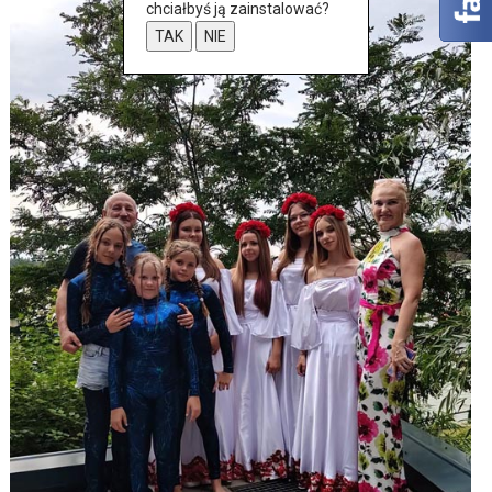
chciałbyś ją zainstalować?
TAK
NIE