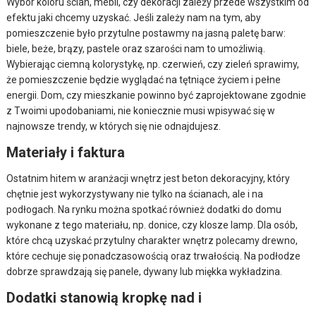
Wybór koloru ścian, mebli, czy dekoracji zależy przede wszystkim od
efektu jaki chcemy uzyskać. Jeśli zależy nam na tym, aby
pomieszczenie było przytulne postawmy na jasną paletę barw:
biele, beże, brązy, pastele oraz szarości nam to umożliwią.
Wybierając ciemną kolorystykę, np. czerwień, czy zieleń sprawimy,
że pomieszczenie będzie wyglądać na tętniące życiem i pełne
energii. Dom, czy mieszkanie powinno być zaprojektowane zgodnie
z Twoimi upodobaniami, nie koniecznie musi wpisywać się w
najnowsze trendy, w których się nie odnajdujesz.
Materiały i faktura
Ostatnim hitem w aranżacji wnętrz jest beton dekoracyjny, który
chętnie jest wykorzystywany nie tylko na ścianach, ale i na
podłogach. Na rynku można spotkać również dodatki do domu
wykonane z tego materiału, np. donice, czy klosze lamp. Dla osób,
które chcą uzyskać przytulny charakter wnętrz polecamy drewno,
które cechuje się ponadczasowością oraz trwałością. Na podłodze
dobrze sprawdzają się panele, dywany lub miękka wykładzina.
Dodatki stanowią kropkę nad i