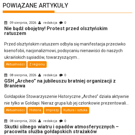
POWIĄZANE ARTYKUŁY
09 sierpnia, 2026
redakcja
0
Nie bądź obojętny! Protest przed olsztyńskim
ratuszem
Przed olsztyńskim ratuszem odbyła się manifestacja przeciwko
ksenofobii, nacjonalizmowi, podsycaniu nienawiści do naszych
ukraińskich sąsiadów, towarzyszącym...
Aktualności
Z regionu
08 sierpnia, 2026
redakcja
0
GSH „Archeo” na jubileuszu bratniej organizacji z
Braniewa
Gołdapskie Stowarzyszenie Historyczne „Archeo” działa aktywnie
nie tylko w Gołdapi. Nieraz grupa lub jej członkowie prezentowali...
Aktualności
Historia
Imprezy
Kultura i sztuka
08 sierpnia, 2026
redakcja
0
Skutki silnego wiatru i opadów atmosferycznych –
pracowita służba gołdapskich strażaków