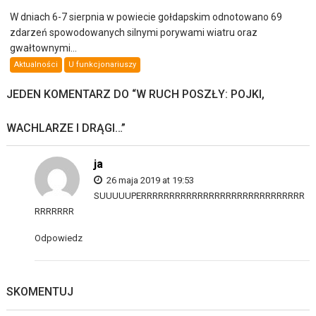
W dniach 6-7 sierpnia w powiecie gołdapskim odnotowano 69
zdarzeń spowodowanych silnymi porywami wiatru oraz
gwałtownymi...
Aktualności
U funkcjonariuszy
JEDEN KOMENTARZ DO “
W RUCH POSZŁY: POJKI,
WACHLARZE I DRĄGI…
”
ja
26 maja 2019 at 19:53
SUUUUUPERRRRRRRRRRRRRRRRRRRRRRRRRRRRR
RRRRRRR
Odpowiedz
SKOMENTUJ