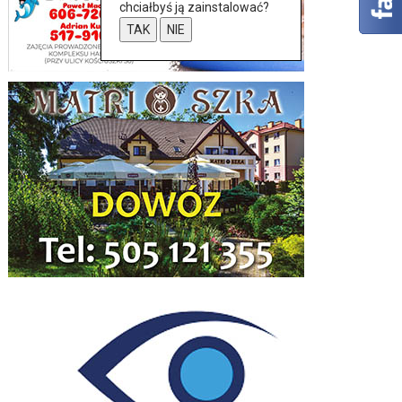
chciałbyś ją zainstalować?
TAK
NIE