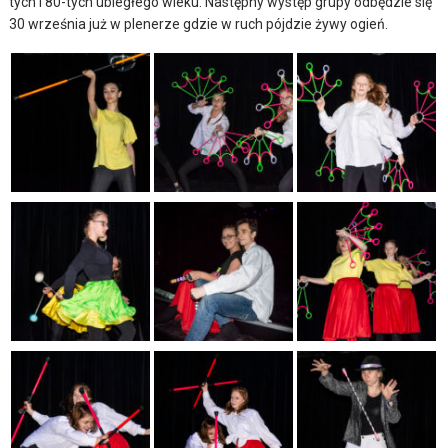
tych i 80-tych ubiegłego wieku. Następny występ grupy odbędzie się
30 września już w plenerze gdzie w ruch pójdzie żywy ogień.