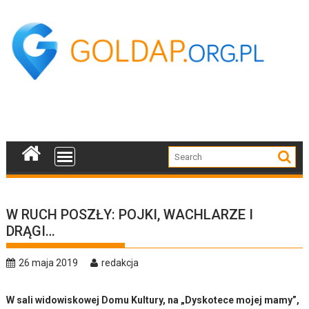
Skip
to
content
W RUCH POSZŁY: POJKI, WACHLARZE I
DRĄGI…
26 maja 2019
redakcja
W sali widowiskowej Domu Kultury, na „Dyskotece mojej mamy”,