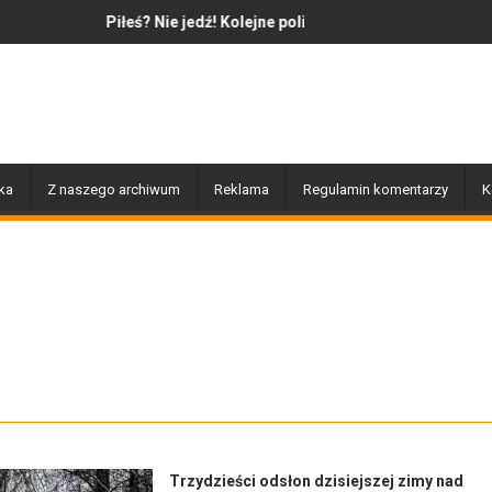
edź! Kolejne policyjne działania „Trzeźwość”
Jazz to nie tylko muzyka – to także
ka
Z naszego archiwum
Reklama
Regulamin komentarzy
K
Trzydzieści odsłon dzisiejszej zimy nad