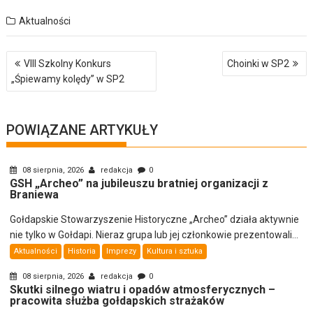
Aktualności
Nawigacja
VIII Szkolny Konkurs
Choinki w SP2
wpisu
„Śpiewamy kolędy” w SP2
POWIĄZANE ARTYKUŁY
08 sierpnia, 2026
redakcja
0
GSH „Archeo” na jubileuszu bratniej organizacji z
Braniewa
Gołdapskie Stowarzyszenie Historyczne „Archeo” działa aktywnie
nie tylko w Gołdapi. Nieraz grupa lub jej członkowie prezentowali...
Aktualności
Historia
Imprezy
Kultura i sztuka
08 sierpnia, 2026
redakcja
0
Skutki silnego wiatru i opadów atmosferycznych –
pracowita służba gołdapskich strażaków