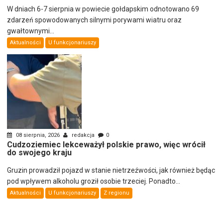
W dniach 6-7 sierpnia w powiecie gołdapskim odnotowano 69
zdarzeń spowodowanych silnymi porywami wiatru oraz
gwałtownymi...
Aktualności
U funkcjonariuszy
08 sierpnia, 2026
redakcja
0
Cudzoziemiec lekceważył polskie prawo, więc wrócił
do swojego kraju
Gruzin prowadził pojazd w stanie nietrzeźwości, jak również będąc
pod wpływem alkoholu groził osobie trzeciej. Ponadto...
Aktualności
U funkcjonariuszy
Z regionu