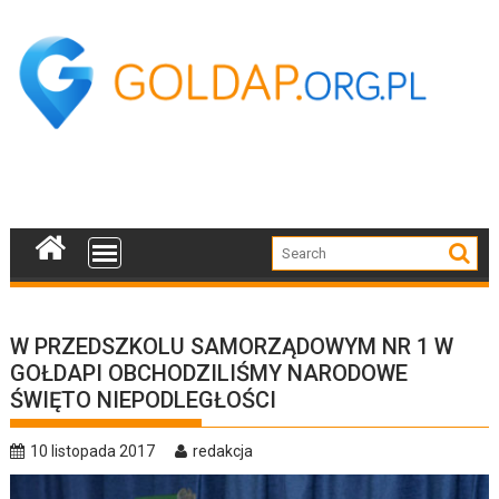
Skip
to
content
W PRZEDSZKOLU SAMORZĄDOWYM NR 1 W
GOŁDAPI OBCHODZILIŚMY NARODOWE
ŚWIĘTO NIEPODLEGŁOŚCI
10 listopada 2017
redakcja