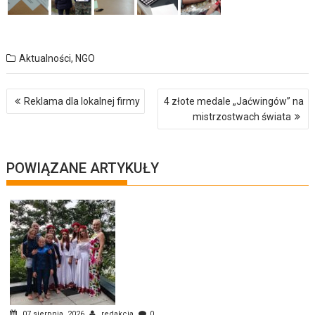
Aktualności
,
NGO
Nawigacja
Reklama dla lokalnej firmy
4 złote medale „Jaćwingów” na
wpisu
mistrzostwach świata
POWIĄZANE ARTYKUŁY
07 sierpnia, 2026
redakcja
0