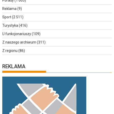
Porady
(1 005)
Reklama
(9)
Sport
(2 511)
Turystyka
(416)
U funkcjonariuszy
(109)
Z naszego archiwum
(311)
Z regionu
(86)
REKLAMA