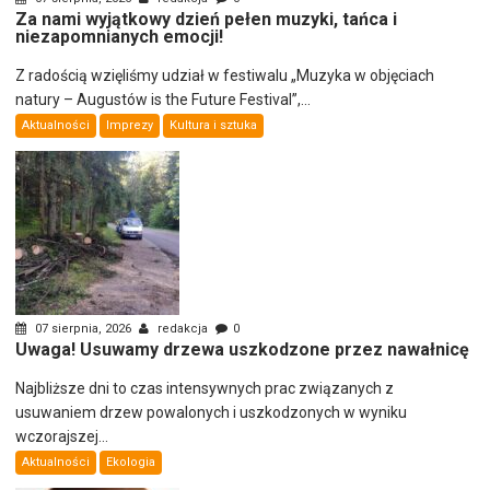
Za nami wyjątkowy dzień pełen muzyki, tańca i
niezapomnianych emocji!
Z radością wzięliśmy udział w festiwalu „Muzyka w objęciach
natury – Augustów is the Future Festival”,...
Aktualności
Imprezy
Kultura i sztuka
07 sierpnia, 2026
redakcja
0
Uwaga! Usuwamy drzewa uszkodzone przez nawałnicę
Najbliższe dni to czas intensywnych prac związanych z
usuwaniem drzew powalonych i uszkodzonych w wyniku
wczorajszej...
Aktualności
Ekologia