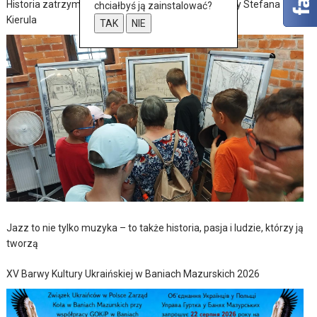
Historia zatrzymana w szkicach – wernisaż wystawy Stefana
chciałbyś ją zainstalować?
Kierula
TAK
NIE
Jazz to nie tylko muzyka – to także historia, pasja i ludzie, którzy ją
tworzą
XV Barwy Kultury Ukraińskiej w Baniach Mazurskich 2026