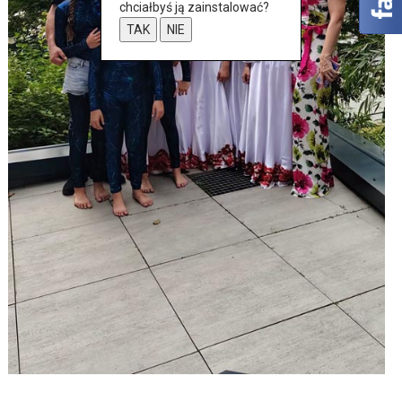
chciałbyś ją zainstalować?
TAK
NIE