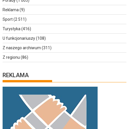
Porady
(1 005)
Reklama
(9)
Sport
(2 511)
Turystyka
(416)
U funkcjonariuszy
(108)
Z naszego archiwum
(311)
Z regionu
(86)
REKLAMA