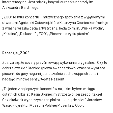
interpretacyjne. Jest między innymi laureatką nagrody im.
Aleksandra Bardiniego.
„ZOO” to tytuł koncertu – muzycznego spotkania z wyjątkowymi
utworami Agnieszki Osieckiej, które Katarzyna Groniec konfrontuje
z własną wrażliwością artystyczną, będą to m. in. „Wielka woda”,
„Kokaina”, „Dzikuska”, „ZOO”, „Piosenka o życiu ptasim”.
Recenzje „ZOO”
Zdarza się, że covery przyćmiewają wykonania oryginalne… Czy to
dobrze czy źle? Groniec śpiewa awangardowo, czasem wywraca
piosenki do góry nogami jednocześnie zachowując ich sens i
nadając im nowe sensy.”Agata Passent
„To jeden z najlepszych koncertów na jakim byłem w ciągu
ostatnich kilku lat. Kasia Groniec mistrzostwo, Jej zespół także!
Gdziekolwiek wypatrzycie ten plakat – kupujcie bilet.” Jarosław
Wasik – dyrektor Muzeum Polskiej Piosenki w Opolu.