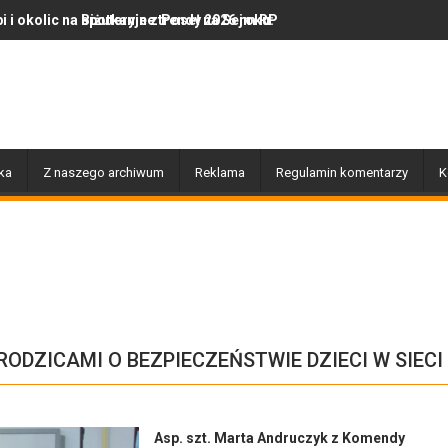
nie z Poseł na Sejm RP Katarzyną Królak
eryjne trendy 2026 roku: Jak polska marka olor.pl podbija serca mi
Dobiegły końca prace zwią
ka
Z naszego archiwum
Reklama
Regulamin komentarzy
K
RODZICAMI O BEZPIECZEŃSTWIE DZIECI W SIECI
Asp. szt. Marta Andruczyk z Komendy