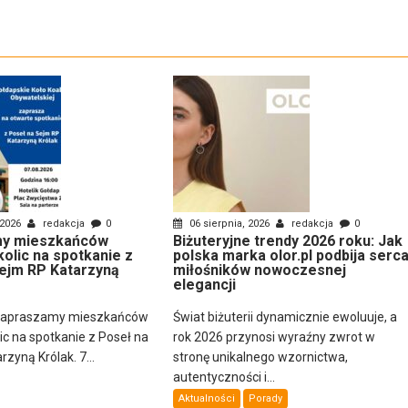
 2026
redakcja
0
06 sierpnia, 2026
redakcja
0
y mieszkańców
Biżuteryjne trendy 2026 roku: Jak
kolic na spotkanie z
polska marka olor.pl podbija serc
ejm RP Katarzyną
miłośników nowoczesnej
elegancji
zapraszamy mieszkańców
Świat biżuterii dynamicznie ewoluuje, a
lic na spotkanie z Poseł na
rok 2026 przynosi wyraźny zwrot w
zyną Królak. 7...
stronę unikalnego wzornictwa,
autentyczności i...
Aktualności
Porady