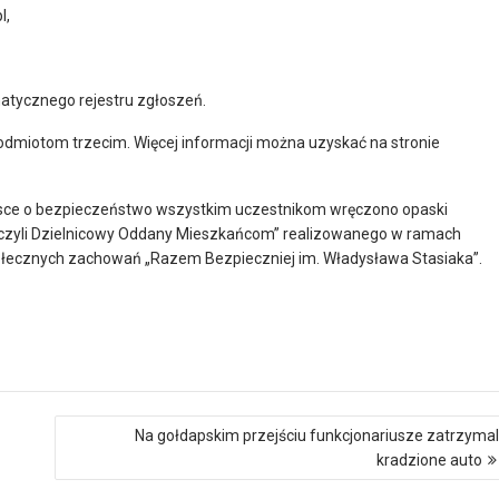
l,
omatycznego rejestru zgłoszeń.
odmiotom trzecim. Więcej informacji można uzyskać na stronie
osce o bezpieczeństwo wszystkim uczestnikom wręczono opaski
, czyli Dzielnicowy Oddany Mieszkańcom” realizowanego w ramach
ołecznych zachowań „Razem Bezpieczniej im. Władysława Stasiaka”.
Na gołdapskim przejściu funkcjonariusze zatrzymal
kradzione auto