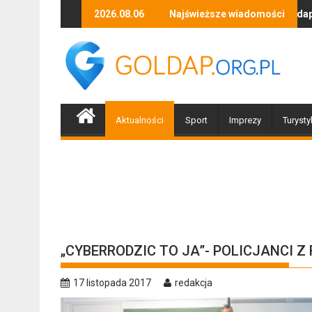
Skip
Zapraszamy mieszkańców Gołdapi i okolic na spotka
2026.08.06
Najświeższe wiadomości
Biżut
to
content
Aktualności
Sport
Imprezy
Turysty
„CYBERRODZIC TO JA”- POLICJANCI Z 
17 listopada 2017
redakcja