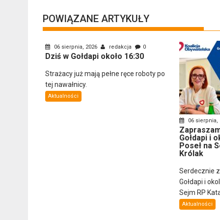
POWIĄZANE ARTYKUŁY
06 sierpnia, 2026
redakcja
0
Dziś w Gołdapi około 16:30
Strażacy już mają pełne ręce roboty po
tej nawałnicy.
Aktualności
06 sierpnia,
Zapraszam
Gołdapi i o
Poseł na S
Królak
Serdecznie 
Gołdapi i oko
Sejm RP Katar
Aktualności