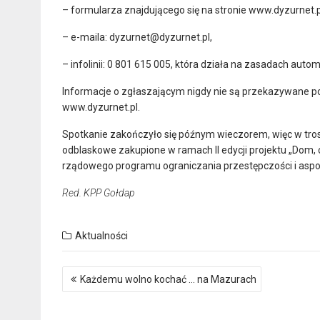
– formularza znajdującego się na stronie www.dyzurnet.p
– e-maila: dyzurnet@dyzurnet.pl,
– infolinii: 0 801 615 005, która działa na zasadach aut
Informacje o zgłaszającym nigdy nie są przekazywane p
www.dyzurnet.pl.
Spotkanie zakończyło się późnym wieczorem, więc w tr
odblaskowe zakupione w ramach II edycji projektu „Dom
rządowego programu ograniczania przestępczości i asp
Red. KPP Gołdap
Aktualności
Nawigacja
Każdemu wolno kochać … na Mazurach
wpisu