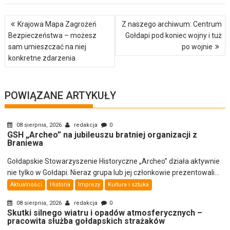
Nawigacja
Krajowa Mapa Zagrożeń
Z naszego archiwum: Centrum
wpisu
Bezpieczeństwa – możesz
Gołdapi pod koniec wojny i tuż
sam umieszczać na niej
po wojnie
konkretne zdarzenia
POWIĄZANE ARTYKUŁY
08 sierpnia, 2026
redakcja
0
GSH „Archeo” na jubileuszu bratniej organizacji z
Braniewa
Gołdapskie Stowarzyszenie Historyczne „Archeo” działa aktywnie
nie tylko w Gołdapi. Nieraz grupa lub jej członkowie prezentowali...
Aktualności
Historia
Imprezy
Kultura i sztuka
08 sierpnia, 2026
redakcja
0
Skutki silnego wiatru i opadów atmosferycznych –
pracowita służba gołdapskich strażaków