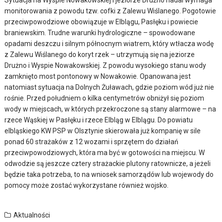
Sytuacja na Wyspie Nowakowskiej i jeziorze Drużno nadal wymaga
monitorowania z powodu tzw. cofki z Zalewu Wiślanego. Pogotowie
przeciwpowodziowe obowiązuje w Elblągu, Pasłęku i powiecie
braniewskim. Trudne warunki hydrologiczne – spowodowane
opadami deszczu i silnym północnym wiatrem, który wtłacza wodę
z Zalewu Wiślanego do koryt rzek – utrzymują się na jeziorze
Drużno i Wyspie Nowakowskiej. Z powodu wysokiego stanu wody
zamknięto most pontonowy w Nowakowie. Opanowana jest
natomiast sytuacja na Dolnych Żuławach, gdzie poziom wód już nie
rośnie. Przed południem o kilka centymetrów obniżył się poziom
wody w miejscach, w których przekroczone są stany alarmowe – na
rzece Wąskiej w Pasłęku i rzece Elbląg w Elblągu. Do powiatu
elbląskiego KW PSP w Olsztynie skierowała już kompanię w sile
ponad 60 strażaków z 12 wozami i sprzętem do działań
przeciwpowodziowych, która ma być w gotowości na miejscu. W
odwodzie są jeszcze cztery strażackie plutony ratownicze, a jeżeli
będzie taka potrzeba, to na wniosek samorządów lub wojewody do
pomocy może zostać wykorzystane również wojsko.
Aktualności