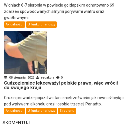
W dniach 6-7 sierpnia w powiecie gołdapskim odnotowano 69
zdarzeń spowodowanych silnymi porywami wiatru oraz
gwałtownymi...
Aktualności
U funkcjonariuszy
08 sierpnia, 2026
redakcja
0
Cudzoziemiec lekceważył polskie prawo, więc wrócił
do swojego kraju
Gruzin prowadził pojazd w stanie nietrzeźwości, jak również będąc
pod wpływem alkoholu groził osobie trzeciej. Ponadto...
Aktualności
U funkcjonariuszy
Z regionu
SKOMENTUJ