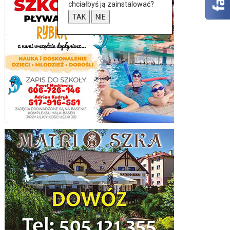
chciałbyś ją zainstalować?
TAK
NIE