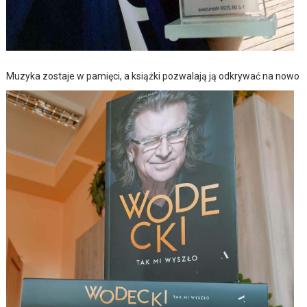
Muzyka zostaje w pamięci, a książki pozwalają ją odkrywać na nowo