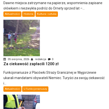
Dawne miejsca zatrzymane na papierze, wspomnienia zapisane
ołówkiem i niezwykła podróż do Ornety sprzed lat –...
Aktualności
Historia
Kultura i sztuka
05 sierpnia, 2026
redakcja
0
Za ciekawość zapłacili 1200 zł
Funkcjonariusze z Placówki Straży Granicznej w Węgorzewie
ukarali mandatami obywateli Niemiec. Turyści za swoją ciekawość
i...
Aktualności
U funkcjonariuszy