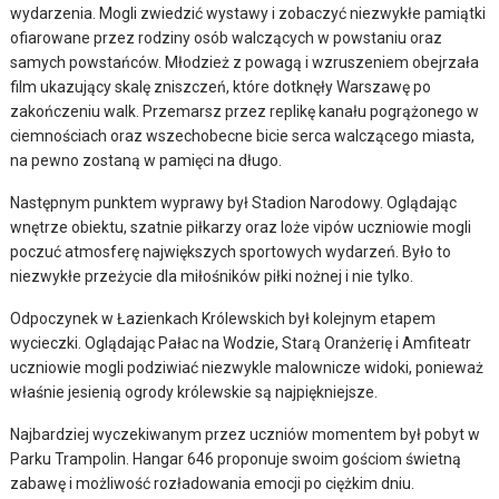
wydarzenia. Mogli zwiedzić wystawy i zobaczyć niezwykłe pamiątki
ofiarowane przez rodziny osób walczących w powstaniu oraz
samych powstańców. Młodzież z powagą i wzruszeniem obejrzała
film ukazujący skalę zniszczeń, które dotknęły Warszawę po
zakończeniu walk. Przemarsz przez replikę kanału pogrążonego w
ciemnościach oraz wszechobecne bicie serca walczącego miasta,
na pewno zostaną w pamięci na długo.
Następnym punktem wyprawy był Stadion Narodowy. Oglądając
wnętrze obiektu, szatnie piłkarzy oraz loże vipów uczniowie mogli
poczuć atmosferę największych sportowych wydarzeń. Było to
niezwykłe przeżycie dla miłośników piłki nożnej i nie tylko.
Odpoczynek w Łazienkach Królewskich był kolejnym etapem
wycieczki. Oglądając Pałac na Wodzie, Starą Oranżerię i Amfiteatr
uczniowie mogli podziwiać niezwykle malownicze widoki, ponieważ
właśnie jesienią ogrody królewskie są najpiękniejsze.
Najbardziej wyczekiwanym przez uczniów momentem był pobyt w
Parku Trampolin. Hangar 646 proponuje swoim gościom świetną
zabawę i możliwość rozładowania emocji po ciężkim dniu.