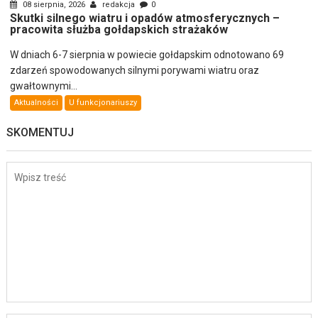
08 sierpnia, 2026
redakcja
0
Skutki silnego wiatru i opadów atmosferycznych –
pracowita służba gołdapskich strażaków
W dniach 6-7 sierpnia w powiecie gołdapskim odnotowano 69
zdarzeń spowodowanych silnymi porywami wiatru oraz
gwałtownymi...
Aktualności
U funkcjonariuszy
SKOMENTUJ