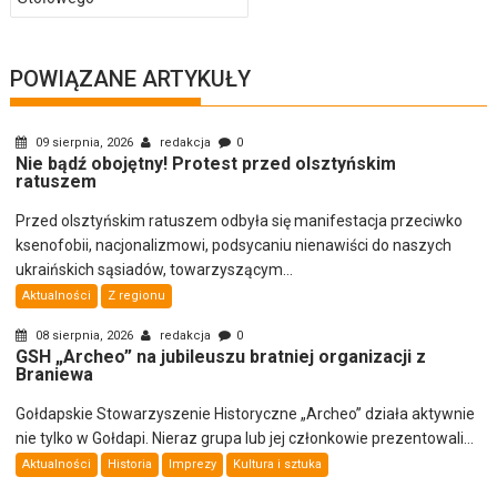
POWIĄZANE ARTYKUŁY
09 sierpnia, 2026
redakcja
0
Nie bądź obojętny! Protest przed olsztyńskim
ratuszem
Przed olsztyńskim ratuszem odbyła się manifestacja przeciwko
ksenofobii, nacjonalizmowi, podsycaniu nienawiści do naszych
ukraińskich sąsiadów, towarzyszącym...
Aktualności
Z regionu
08 sierpnia, 2026
redakcja
0
GSH „Archeo” na jubileuszu bratniej organizacji z
Braniewa
Gołdapskie Stowarzyszenie Historyczne „Archeo” działa aktywnie
nie tylko w Gołdapi. Nieraz grupa lub jej członkowie prezentowali...
Aktualności
Historia
Imprezy
Kultura i sztuka