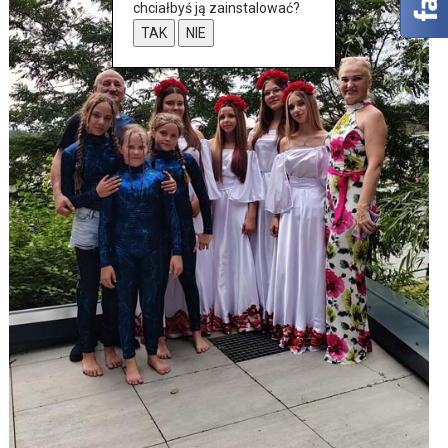
chciałbyś ją zainstalować?
TAK
NIE