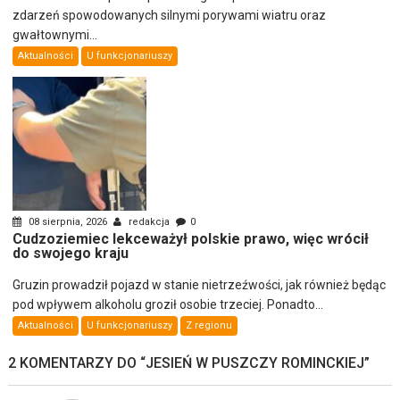
zdarzeń spowodowanych silnymi porywami wiatru oraz
gwałtownymi...
Aktualności
U funkcjonariuszy
08 sierpnia, 2026
redakcja
0
Cudzoziemiec lekceważył polskie prawo, więc wrócił
do swojego kraju
Gruzin prowadził pojazd w stanie nietrzeźwości, jak również będąc
pod wpływem alkoholu groził osobie trzeciej. Ponadto...
Aktualności
U funkcjonariuszy
Z regionu
2 KOMENTARZY DO “
JESIEŃ W PUSZCZY ROMINCKIEJ
”