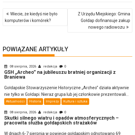
Nawigacja
Wiecie, że kiedyś nie było
Z Urzędu Miejskiego: Gmina
wpisu
komputerów i komórek?
Gołdap dofinansuje zakup
nowego radiowozu
POWIĄZANE ARTYKUŁY
08 sierpnia, 2026
redakcja
0
GSH „Archeo” na jubileuszu bratniej organizacji z
Braniewa
Gołdapskie Stowarzyszenie Historyczne „Archeo” działa aktywnie
nie tylko w Gołdapi. Nieraz grupa lub jej członkowie prezentowali...
Aktualności
Historia
Imprezy
Kultura i sztuka
08 sierpnia, 2026
redakcja
0
Skutki silnego wiatru i opadów atmosferycznych –
pracowita służba gołdapskich strażaków
W dniach 6-7 sierpnia w powiecie gołdapskim odnotowano 69