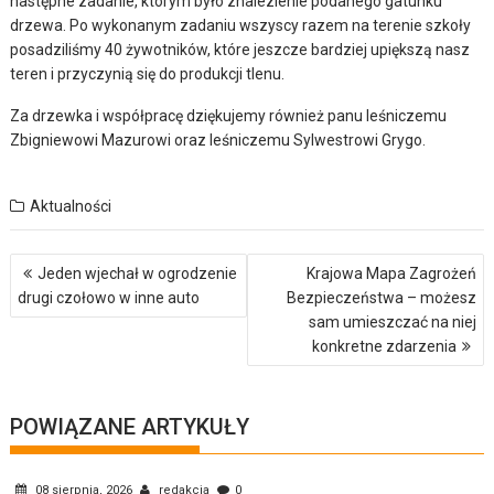
następne zadanie, którym było znalezienie podanego gatunku
drzewa. Po wykonanym zadaniu wszyscy razem na terenie szkoły
posadziliśmy 40 żywotników, które jeszcze bardziej upiększą nasz
teren i przyczynią się do produkcji tlenu.
Za drzewka i współpracę dziękujemy również panu leśniczemu
Zbigniewowi Mazurowi oraz leśniczemu Sylwestrowi Grygo.
Aktualności
Nawigacja
Jeden wjechał w ogrodzenie
Krajowa Mapa Zagrożeń
wpisu
drugi czołowo w inne auto
Bezpieczeństwa – możesz
sam umieszczać na niej
konkretne zdarzenia
POWIĄZANE ARTYKUŁY
08 sierpnia, 2026
redakcja
0