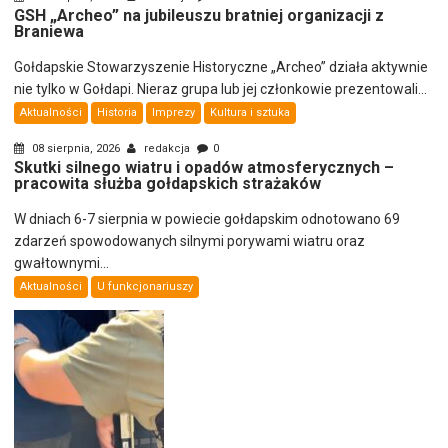
GSH „Archeo” na jubileuszu bratniej organizacji z
Braniewa
Gołdapskie Stowarzyszenie Historyczne „Archeo” działa aktywnie
nie tylko w Gołdapi. Nieraz grupa lub jej członkowie prezentowali...
Aktualności
Historia
Imprezy
Kultura i sztuka
08 sierpnia, 2026
redakcja
0
Skutki silnego wiatru i opadów atmosferycznych –
pracowita służba gołdapskich strażaków
W dniach 6-7 sierpnia w powiecie gołdapskim odnotowano 69
zdarzeń spowodowanych silnymi porywami wiatru oraz
gwałtownymi...
Aktualności
U funkcjonariuszy