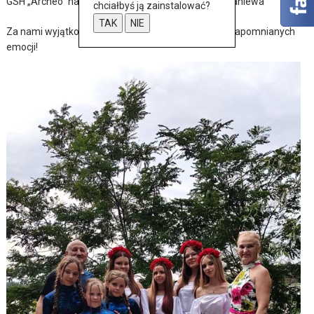
GSH „Archeo” na jubileuszu bratniej organizacji z Braniewa
chciałbyś ją zainstalować?
TAK
NIE
Za nami wyjątkowy dzień pełen muzyki, tańca i niezapomnianych
emocji!