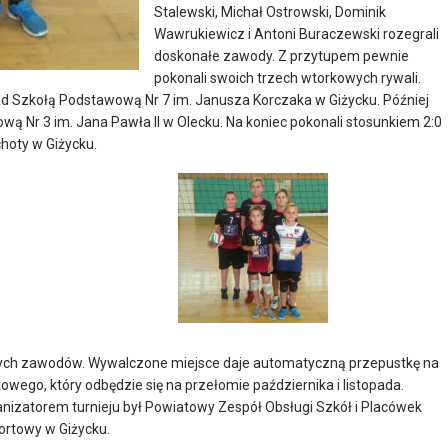
Stalewski, Michał Ostrowski, Dominik
Wawrukiewicz i Antoni Buraczewski rozegrali
doskonałe zawody. Z przytupem pewnie
pokonali swoich trzech wtorkowych rywali.
nad Szkołą Podstawową Nr 7 im. Janusza Korczaka w Giżycku. Później
wą Nr 3 im. Jana Pawła II w Olecku. Na koniec pokonali stosunkiem 2:0
choty w Giżycku.
wych zawodów. Wywalczone miejsce daje automatyczną przepustkę na
ego, który odbędzie się na przełomie października i listopada.
nizatorem turnieju był Powiatowy Zespół Obsługi Szkół i Placówek
ortowy w Giżycku.