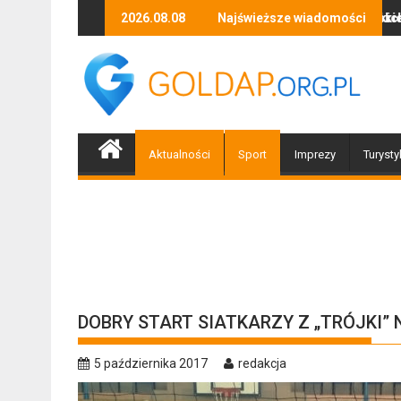
Skip
w atmosferycznych – pracowita służba gołdapskich strażaków
Cudzoziemiec lekceważył polskie prawo, więc wróci
2026.08.08
Najświeższe wiadomości
Za na
to
content
Aktualności
Sport
Imprezy
Turysty
DOBRY START SIATKARZY Z „TRÓJKI”
5 października 2017
redakcja