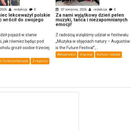
 2026
redakcja
0
07 sierpnia, 2026
redakcja
0
ec lekceważył polskie
Za nami wyjątkowy dzień pełen
c wrócił do swojego
muzyki, tańca i niezapomnianych
emocji!
dził pojazd w stanie
Z radością wzięliśmy udział w festiwalu
i, jak również będąc pod
„Muzyka w objęciach natury – Augustów
olu groził osobie trzeciej.
is the Future Festival”,...
Aktualności
Imprezy
Kultura i sztuka
U funkcjonariuszy
Z regionu