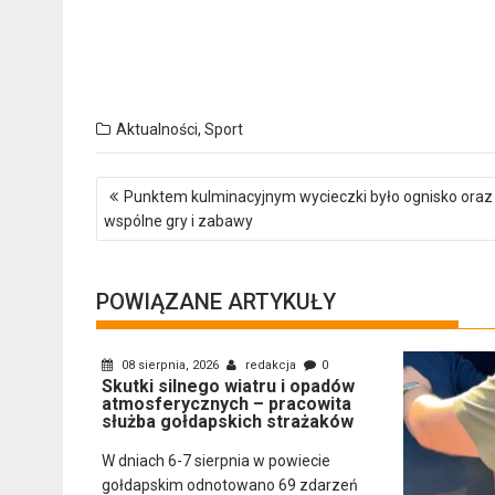
Aktualności
,
Sport
Nawigacja
Punktem kulminacyjnym wycieczki było ognisko oraz
wpisu
wspólne gry i zabawy
POWIĄZANE ARTYKUŁY
08 sierpnia, 2026
redakcja
0
Skutki silnego wiatru i opadów
atmosferycznych – pracowita
służba gołdapskich strażaków
W dniach 6-7 sierpnia w powiecie
gołdapskim odnotowano 69 zdarzeń