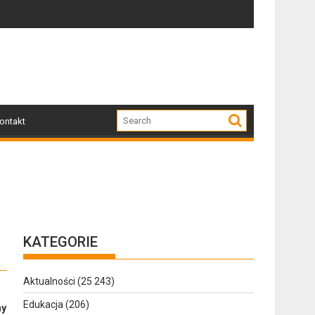
szkodzone przez nawałnicę
Po nawałnicy...
S
ontakt
KATEGORIE
Aktualności
(25 243)
Edukacja
(206)
ny