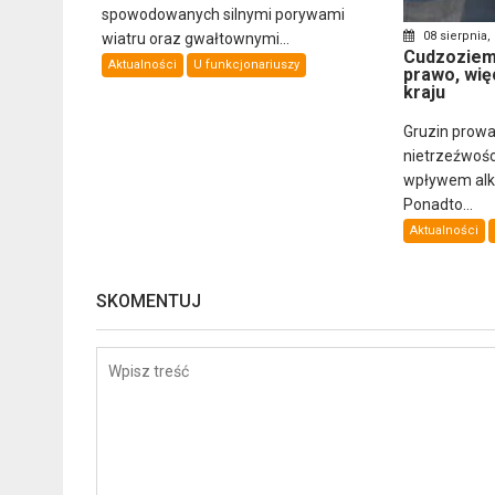
spowodowanych silnymi porywami
08 sierpnia,
wiatru oraz gwałtownymi...
Cudzoziemi
Aktualności
U funkcjonariuszy
prawo, wię
kraju
Gruzin prowa
nietrzeźwośc
wpływem alkoh
Ponadto...
Aktualności
SKOMENTUJ