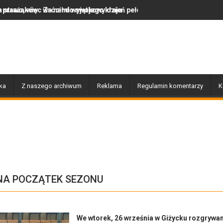
ł do swojego kraju
mi wyjątkowy dzień pełen muzyki, tańca i niezapomnianych emocji!
Uwaga! Usuwamy drzewa u
ka
Z naszego archiwum
Reklama
Regulamin komentarzy
K
 NA POCZĄTEK SEZONU
We wtorek, 26 września w Giżycku rozgrywa