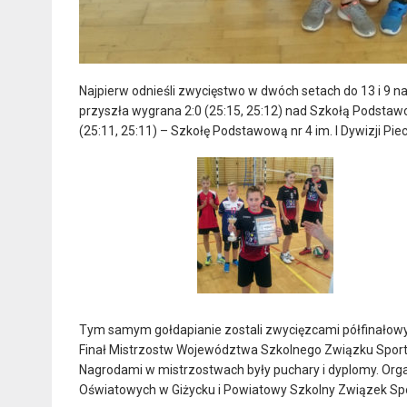
Najpierw odnieśli zwycięstwo w dwóch setach do 13 i 9 
przyszła wygrana 2:0 (25:15, 25:12) nad Szkołą Podstawo
(25:11, 25:11) – Szkołę Podstawową nr 4 im. I Dywizji Pie
Tym samym gołdapianie zostali zwycięzcami półfinało
Finał Mistrzostw Województwa Szkolnego Związku Sportow
Nagrodami w mistrzostwach były puchary i dyplomy. Orga
Oświatowych w Giżycku i Powiatowy Szkolny Związek Sp