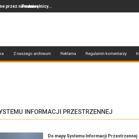
ę
łnicy...
Dziś w Gołdapi około 16:30
ka
Z naszego archiwum
Reklama
Regulamin komentarzy
K
 SYSTEMU INFORMACJI PRZESTRZENNEJ
Do mapy Systemu Informacji Przestrzennej