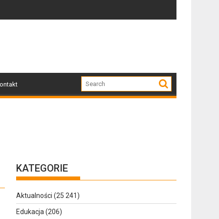
Zapraszamy mieszkańców Gołdapi i okolic na spo
Za 
ontakt
KATEGORIE
Aktualności
(25 241)
Edukacja
(206)