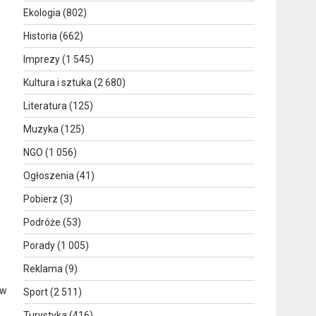
Ekologia
(802)
Historia
(662)
Imprezy
(1 545)
Kultura i sztuka
(2 680)
Literatura
(125)
Muzyka
(125)
NGO
(1 056)
Ogłoszenia
(41)
Pobierz
(3)
Podróże
(53)
Porady
(1 005)
Reklama
(9)
 w
Sport
(2 511)
Turystyka
(416)