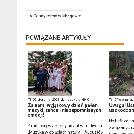
Nawigacja
Cenny remis w Mrągowie
wpisu
POWIĄZANE ARTYKUŁY
07 sierpnia, 2026
redakcja
0
07 sierpnia,
Za nami wyjątkowy dzień pełen
Uwaga! Us
muzyki, tańca i niezapomnianych
uszkodzon
emocji!
Najbliższe d
Z radością wzięliśmy udział w festiwalu
związanych 
„Muzyka w objęciach natury – Augustów
powalonych 