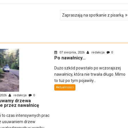
Zapraszają na spotkanie z pisarką
07 sierpnia, 2026
redakcja
0
Po nawałnicy…
Dużo szkód powstało po wczorajszej
nawałnicy, która nie trwała długo. Mimo
to tuż po tym pojawiły...
Aktualności
 2026
redakcja
0
uwamy drzewa
e przez nawałnicę
ni to czas intensywnych prac
z usuwaniem drzew
i uszkodzonych w wyniku