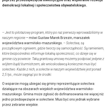
demokracji lokalnej i społeczeństwa obywatelskiego.
– Jest to pilotażowy program, który po raz pierwszy wprowadziliśmy w
naszym regionie
– mówi Gustaw Marek Brzezin, marszałek
województwa warmińsko-mazurskiego.
– Sołectwa, są
początkowym ogniwem, gdzie tworzy się samorządność. Są ramieniem,
które bezpośrednio informuje lokalną społeczność, co dzieje się w
gminie czy powiecie. Taką grantową umowę możemy podpisać jedynie z
wójtem bądź burmistrzem, ale wnioskodawcą koniecznie musi być
sołectwo. Każde z nich, a sołectw w naszym województwie jest ponad
2,5 tys., może sięgnąć po te środki.
O wsparcie mogą ubiegać się gminy reprezentujące sołectwa
działające na obszarach wiejskich województwa warmińsko-
mazurskiego. Gmina może zgłosić do dofinansowania nie więcej niż
jedno przedsięwzięcie w sołectwie. Musi być ono jednak wybrane
przez zebranie wiejskie.