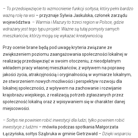
– To przedsięwzięcie to wzmocnienie funkcji sołtysa, który pełni bardzo
ważną rolę na wsi
– przyznaje Sylwia Jaskulska, członek zarządu
województwa
– Warmia i Mazury to trzeci region w Polsce, gdzie
wdrażany jest tego typu projekt. Ważne są tutaj pomysły samych
mieszkańców, którzy mogą się wykazać kreatywnością.
Przy ocenie brane będą pod uwagę kryteria związane ze
zwiększeniem poziomu zaangażowania społeczności lokalnej w
realizację przedsięwzięć w swoim otoczeniu, z nieodpłatnym
wkładem pracy własnej mieszkańców, z wpływem na poprawę
jakości życia, atrakcyjnością i oryginalnością w wymiarze lokalnym,
ze stworzeniem nowych możliwości i perspektyw rozwoju dla
lokalnej społeczności, z wpływem na zachowanie i rozwijanie
krajobrazu wiejskiego, z realizacją potrzeb zgłaszanych przez
społeczność lokalną oraz z wpisywaniem się w charakter danej
miejscowości.
– Sołtys nie powinien robić inwestycji dla ludzi, tylko powinien robić
inwestycje z ludźmi
– mówiła podczas spotkania Małgorzata
Łączyńska, sołtys Sząbruka w gminie Gietrzwałd –
Dzięki wsparciu