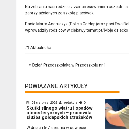
Na zebraniu nasi rodzice z zainteresowaniem uczestnicz
zaprzyjaźnionych ze szkołą placówek.
Panie Marta Andruczyk (Policja Gołdap)oraz pani Ewa B
wprowadziły rodziców w ciekawy temat pt.”Moje dziecko i
Aktualności
Nawigacja
Dzień Przedszkolaka w Przedszkolu nr 1
wpisu
POWIĄZANE ARTYKUŁY
08 sierpnia, 2026
redakcja
0
Skutki silnego wiatru i opadów
atmosferycznych – pracowita
służba gołdapskich strażaków
W dniach 6-7 sierpnia w powiecie