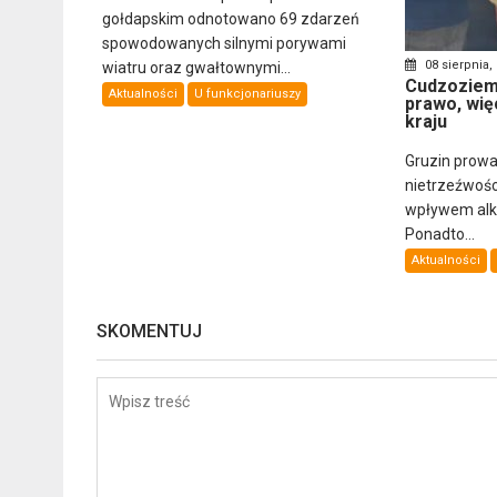
gołdapskim odnotowano 69 zdarzeń
spowodowanych silnymi porywami
08 sierpnia,
wiatru oraz gwałtownymi...
Cudzoziemi
Aktualności
U funkcjonariuszy
prawo, wię
kraju
Gruzin prowa
nietrzeźwośc
wpływem alkoh
Ponadto...
Aktualności
SKOMENTUJ