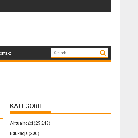
kodzone przez nawałnicę
Po nawałnicy...
Sku
ontakt
KATEGORIE
Aktualności
(25 243)
Edukacja
(206)