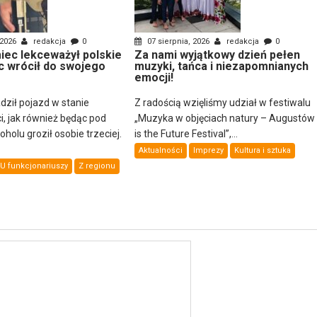
 2026
redakcja
0
07 sierpnia, 2026
redakcja
0
ec lekceważył polskie
Za nami wyjątkowy dzień pełen
c wrócił do swojego
muzyki, tańca i niezapomnianych
emocji!
dził pojazd w stanie
Z radością wzięliśmy udział w festiwalu
i, jak również będąc pod
„Muzyka w objęciach natury – Augustów
olu groził osobie trzeciej.
is the Future Festival”,...
Aktualności
Imprezy
Kultura i sztuka
U funkcjonariuszy
Z regionu