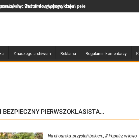
do swojego kraju
 wyjątkowy dzień pełen muzyki, tańca i niezapomnianych emocji!
Uwaga! Usuwamy drzewa usz
ka
Z naszego archiwum
Reklama
Regulamin komentarzy
K
 I BEZPIECZNY PIERWSZOKLASISTA…
Na chodniku, przystań bokiem, // Popatrz w lewo