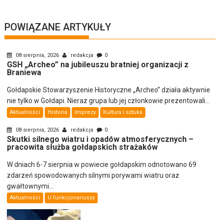
POWIĄZANE ARTYKUŁY
08 sierpnia, 2026
redakcja
0
GSH „Archeo” na jubileuszu bratniej organizacji z
Braniewa
Gołdapskie Stowarzyszenie Historyczne „Archeo” działa aktywnie
nie tylko w Gołdapi. Nieraz grupa lub jej członkowie prezentowali...
Aktualności
Historia
Imprezy
Kultura i sztuka
08 sierpnia, 2026
redakcja
0
Skutki silnego wiatru i opadów atmosferycznych –
pracowita służba gołdapskich strażaków
W dniach 6-7 sierpnia w powiecie gołdapskim odnotowano 69
zdarzeń spowodowanych silnymi porywami wiatru oraz
gwałtownymi...
Aktualności
U funkcjonariuszy