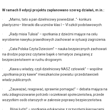
W ramach II edycji projektu zaplanowano szereg działań, m.in.:
· „Mamo, tato a pan dzielnicowy powiedział…”- konkurs
plastyczno– literacki dla uczniów klas I – VI szkół podstawowych.
· „Rady misia Tulisia” – spotkania z dziećmi mające na celu
wyrobienie nawyku prawidłowych zachowań w sytuacji zagrożenia.
· „Cała Polska Czyta Dzieciom” – nauka bezpiecznych zachowań
na drodze poprzez czytanie bajek o tematyce związanej z
bezpieczeństwem w ruchu drogowym.
· „Kawa u władzy, czyli dzielnicowy NASZ człowiek” – wspólne
„spotkania przy kawie” mieszkańców powiatu i przedstawicieli
władz publicznych.
· „Zauważać, reagować, sprawnie pomagać” – debata mająca na
celu zdiagnozowanie potrzeb i oczekiwań społeczeństwa, przede
wszystkim osób starszych w zakresie poprawy bezpieczeństwa.
· „Bliżej ludzi” – spotkania edukacyjne z przyszłymi kierowcami.