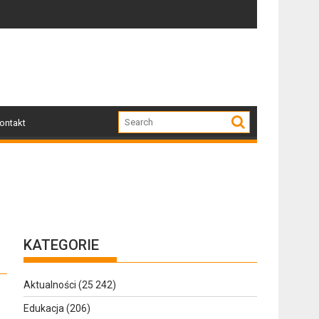
Dziś w Gołdapi około 16:30
Za n
ontakt
KATEGORIE
Aktualności
(25 242)
Edukacja
(206)