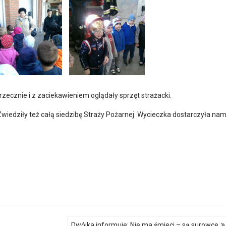
rzecznie i z zaciekawieniem oglądały sprzęt strażacki.
Zwiedziły też całą siedzibę Straży Pożarnej. Wycieczka dostarczyła na
Dwójka informuje: Nie ma śmieci – są surowce