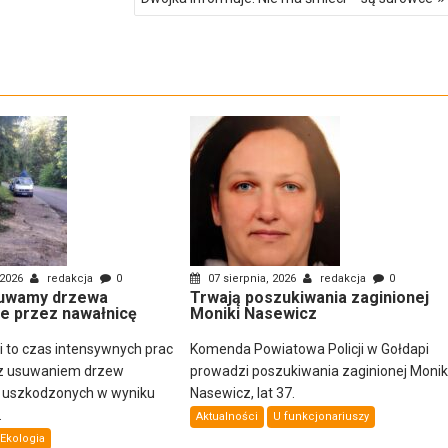
 2026
redakcja
0
07 sierpnia, 2026
redakcja
0
uwamy drzewa
Trwają poszukiwania zaginionej
e przez nawałnicę
Moniki Nasewicz
ni to czas intensywnych prac
Komenda Powiatowa Policji w Gołdapi
z usuwaniem drzew
prowadzi poszukiwania zaginionej Monik
i uszkodzonych w wyniku
Nasewicz, lat 37.
.
Aktualności
U funkcjonariuszy
Ekologia