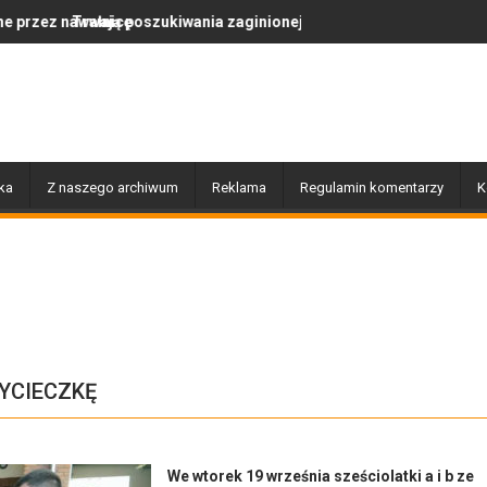
oszukiwania zaginionej Moniki Nasewicz
Po nawałnicy...
ka
Z naszego archiwum
Reklama
Regulamin komentarzy
K
YCIECZKĘ
We wtorek 19 września sześciolatki a i b ze