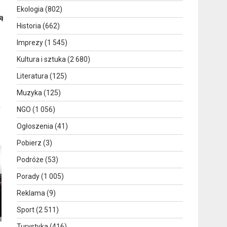
Ekologia
(802)
ą
Historia
(662)
Imprezy
(1 545)
Kultura i sztuka
(2 680)
Literatura
(125)
Muzyka
(125)
y
NGO
(1 056)
Ogłoszenia
(41)
Pobierz
(3)
Podróże
(53)
Porady
(1 005)
Reklama
(9)
Sport
(2 511)
Turystyka
(416)