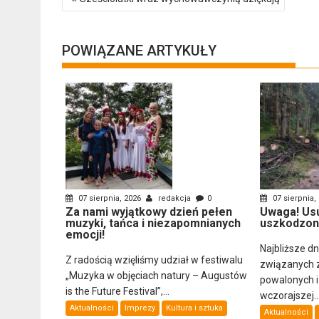
wpisu
POWIĄZANE ARTYKUŁY
07 sierpnia, 2026
redakcja
0
07 sierpnia,
Za nami wyjątkowy dzień pełen
Uwaga! Us
muzyki, tańca i niezapomnianych
uszkodzon
emocji!
Najbliższe d
Z radością wzięliśmy udział w festiwalu
związanych 
„Muzyka w objęciach natury – Augustów
powalonych 
is the Future Festival”,...
wczorajszej..
Aktualności
Imprezy
Kultura i sztuka
Aktualności