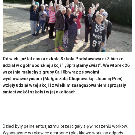
Od wielu już lat nasza szkoła Szkoła Podstawowa nr 3 bierze
udział w ogólnopolskiej akcji ” „Sprzątamy świat”. We wtorek 26
września maluchy z grupy 0a i 0b wraz ze swoimi
wychowawczyniami (Małgorzatą Chojnowską i Joanną Pień)
wzięły udział w tej akcji i z wielkim zaangażowaniem sprzątały
śmieci wokół szkoły i w jej okolicach.
Dzieci były pełne entuzjazmu, prześcigały się w noszeniu worków.
Wyposażone w rękawice ochronne i plastikowe worki na odpady