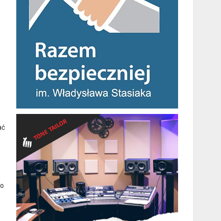
ać
go
o