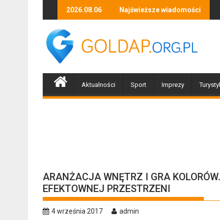
Skip
 – wernisaż wystawy Stefana Kierula
Za ciekawość zapłacili 1200 zł
2026.08.06
Najświeższe wiadomości
Piłeś?
to
content
Aktualności
Sport
Imprezy
Turysty
ARANŻACJA WNĘTRZ I GRA KOLORÓW
EFEKTOWNEJ PRZESTRZENI
4 września 2017
admin