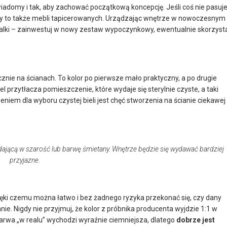
adomy i tak, aby zachować początkową koncepcję. Jeśli coś nie pasuje
yczy to także mebli tapicerowanych. Urządzając wnętrze w nowoczesnym
rsalki – zainwestuj w nowy zestaw wypoczynkowy, ewentualnie skorzyst
ecznie na ścianach. To kolor po pierwsze mało praktyczny, a po drugie
l przytłacza pomieszczenie, które wydaje się sterylnie czyste, a taki
niem dla wyboru czystej bieli jest chęć stworzenia na ścianie ciekawej
wpadającą w szarość lub barwę śmietany. Wnętrze będzie się wydawać bardziej
przyjazne.
ęki czemu można łatwo i bez żadnego ryzyka przekonać się, czy dany
ie. Nigdy nie przyjmuj, że kolor z próbnika producenta wyjdzie 1:1 w
arwa „w realu” wychodzi wyraźnie ciemniejsza, dlatego
dobrze jest