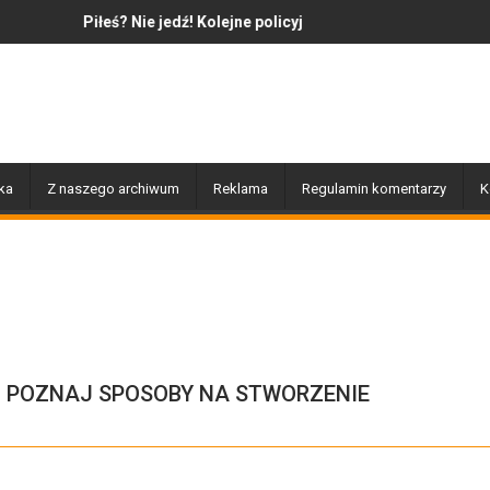
 Nie jedź! Kolejne policyjne działania „Trzeźwość”
Jazz to nie tylko muzyka – t
ka
Z naszego archiwum
Reklama
Regulamin komentarzy
K
. POZNAJ SPOSOBY NA STWORZENIE