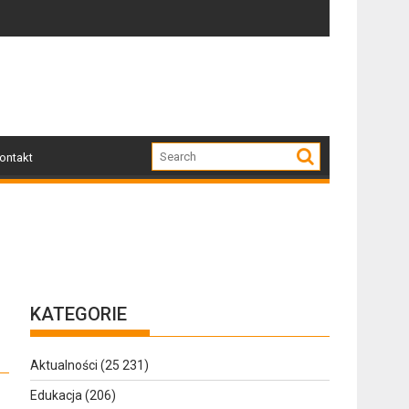
o także historia, pasja i ludzie, którzy ją tworzą
Awanturowała się podczas interwencji. Policjanc
H
ontakt
KATEGORIE
Aktualności
(25 231)
Edukacja
(206)