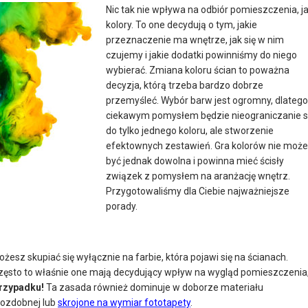
Nic tak nie wpływa na odbiór pomieszczenia, j
kolory. To one decydują o tym, jakie
przeznaczenie ma wnętrze, jak się w nim
czujemy i jakie dodatki powinniśmy do niego
wybierać. Zmiana koloru ścian to poważna
decyzja, którą trzeba bardzo dobrze
przemyśleć. Wybór barw jest ogromny, dlatego
ciekawym pomysłem będzie nieograniczanie s
do tylko jednego koloru, ale stworzenie
efektownych zestawień. Gra kolorów nie może
być jednak dowolna i powinna mieć ścisły
związek z pomysłem na aranżację wnętrz.
Przygotowaliśmy dla Ciebie najważniejsze
porady.
żesz skupiać się wyłącznie na farbie, która pojawi się na ścianach.
Często to właśnie one mają decydujący wpływ na wygląd pomieszczenia
przypadku!
Ta zasada również dominuje w doborze materiału
 ozdobnej lub
skrojone na wymiar fototapety
.