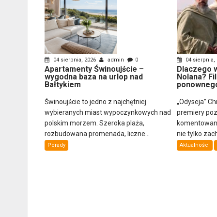
04 sierpnia, 2026
admin
0
04 sierpnia,
Apartamenty Świnoujście –
Dlaczego w
wygodna baza na urlop nad
Nolana? Fi
Bałtykiem
ponownego
Świnoujście to jedno z najchętniej
„Odyseja” Ch
wybieranych miast wypoczynkowych nad
premiery poz
polskim morzem. Szeroka plaża,
komentowany
rozbudowana promenada, liczne...
nie tylko zach
Porady
Aktualności