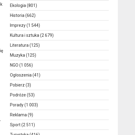
ak
Ekologia
(801)
Historia
(662)
Imprezy
(1 544)
Kultura i sztuka
(2 679)
Literatura
(125)
ię
Muzyka
(125)
NGO
(1 056)
Ogłoszenia
(41)
Pobierz
(3)
Podróże
(53)
Porady
(1 003)
Reklama
(9)
,
Sport
(2 511)
Turystyka
(416)