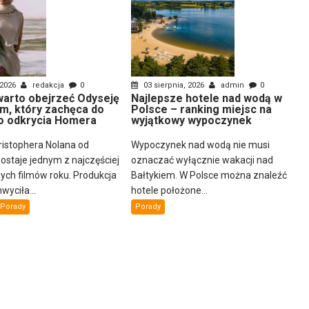
 2026
redakcja
0
03 sierpnia, 2026
admin
0
arto obejrzeć Odyseję
Najlepsze hotele nad wodą w
lm, który zachęca do
Polsce – ranking miejsc na
 odkrycia Homera
wyjątkowy wypoczynek
ristophera Nolana od
Wypoczynek nad wodą nie musi
ostaje jednym z najczęściej
oznaczać wyłącznie wakacji nad
ch filmów roku. Produkcja
Bałtykiem. W Polsce można znaleźć
wyciła...
hotele położone...
Porady
Porady