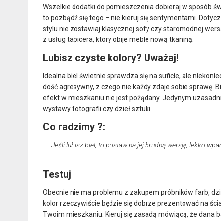
Wszelkie dodatki do pomieszczenia dobieraj w sposób świ
to pozbądź się tego – nie kieruj się sentymentami. Dot
stylu nie zostawiaj klasycznej sofy czy staromodnej we
z usług tapicera, który obije meble nową tkaniną.
Lubisz czyste kolory? Uważaj!
Idealna biel świetnie sprawdza się na suficie, ale niekoni
dość agresywny, z czego nie każdy zdaje sobie sprawę. Bie
efekt w mieszkaniu nie jest pożądany. Jedynym uzasadnie
wystawy fotografii czy dzieł sztuki.
Co radzimy ?:
Jeśli lubisz biel, to postaw na jej brudną wersję, lekko 
Testuj
Obecnie nie ma problemu z zakupem próbników farb, dzi
kolor rzeczywiście będzie się dobrze prezentować na ścian
Twoim mieszkaniu. Kieruj się zasadą mówiącą, że dana b