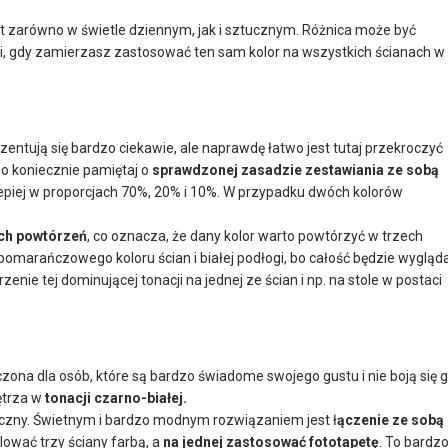
 zarówno w świetle dziennym, jak i sztucznym. Różnica może być
ji, gdy zamierzasz zastosować ten sam kolor na wszystkich ścianach w
entują się bardzo ciekawie, ale naprawdę łatwo jest tutaj przekroczyć
o koniecznie pamiętaj o
sprawdzonej zasadzie zestawiania ze sobą
epiej w proporcjach 70%, 20% i 10%. W przypadku dwóch kolorów
ch powtórzeń
, co oznacza, że dany kolor warto powtórzyć w trzech
j pomarańczowego koloru ścian i białej podłogi, bo całość będzie wygląd
ie tej dominującej tonacji na jednej ze ścian i np. na stole w postaci
zona dla osób, które są bardzo świadome swojego gustu i nie boją się 
ętrza w
tonacji czarno-białej.
tyczny. Świetnym i bardzo modnym rozwiązaniem jest ł
ączenie ze sobą
lować trzy ściany farbą, a
na jednej zastosować fototapetę
. To bardz