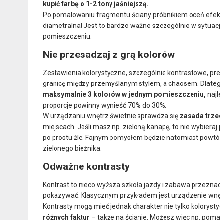
kupić farbę o 1-2 tony jaśniejszą.
Po pomalowaniu fragmentu ściany próbnikiem oceń efekt
diametralna! Jest to bardzo ważne szczególnie w sytuac
pomieszczeniu.
Nie przesadzaj z grą kolorów
Zestawienia kolorystyczne, szczególnie kontrastowe, prez
granicę między przemyślanym stylem, a chaosem. Dlateg
maksymalnie 3 kolorów w jednym pomieszczeniu,
najl
proporcje powinny wynieść 70% do 30%.
W urządzaniu wnętrz świetnie sprawdza się
zasada trze
miejscach. Jeśli masz np. zieloną kanapę, to nie wybiera
po prostu źle. Fajnym pomysłem będzie natomiast powtórzen
zielonego bieżnika.
Odważne kontrasty
Kontrast to nieco wyższa szkoła jazdy i zabawa przeznac
pokazywać. Klasycznym przykładem jest urządzenie wn
Kontrasty mogą mieć jednak charakter nie tylko kolorys
różnych faktur
– także na ścianie. Możesz więc np. poma