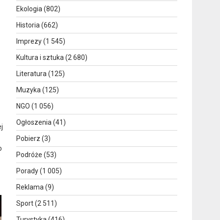
Ekologia
(802)
Historia
(662)
Imprezy
(1 545)
Kultura i sztuka
(2 680)
Literatura
(125)
Muzyka
(125)
NGO
(1 056)
Ogłoszenia
(41)
j
Pobierz
(3)
o
Podróże
(53)
Porady
(1 005)
Reklama
(9)
Sport
(2 511)
Turystyka
(416)