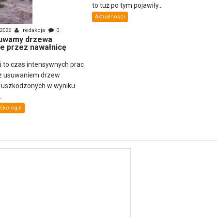
to tuż po tym pojawiły...
Aktualności
 2026
redakcja
0
uwamy drzewa
e przez nawałnicę
ni to czas intensywnych prac
z usuwaniem drzew
i uszkodzonych w wyniku
.
Ekologia