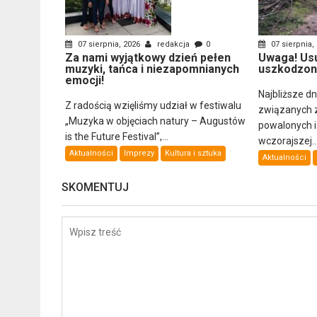
07 sierpnia, 2026
redakcja
0
07 sierpnia,
Za nami wyjątkowy dzień pełen
Uwaga! Us
muzyki, tańca i niezapomnianych
uszkodzon
emocji!
Najbliższe d
Z radością wzięliśmy udział w festiwalu
związanych 
„Muzyka w objęciach natury – Augustów
powalonych 
is the Future Festival”,...
wczorajszej..
Aktualności
Imprezy
Kultura i sztuka
Aktualności
SKOMENTUJ