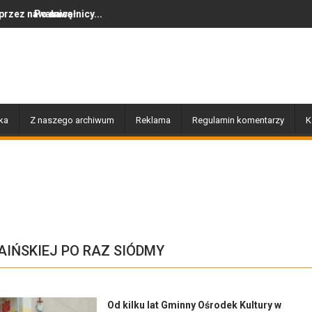
ę
nicy...
Dziś w Gołdapi około 16:30
ka
Z naszego archiwum
Reklama
Regulamin komentarzy
K
IŃSKIEJ PO RAZ SIÓDMY
Od kilku lat Gminny Ośrodek Kultury w