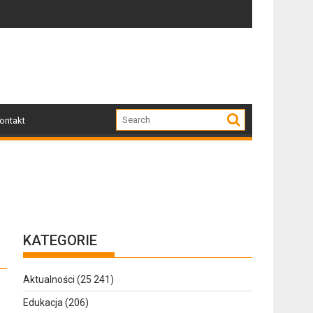
Zapraszamy mieszkańców Gołdapi i okolic na spot
Za 
ontakt
KATEGORIE
Aktualności
(25 241)
Edukacja
(206)