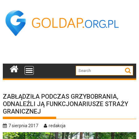
Skip
to
content
ZABŁĄDZIŁA PODCZAS GRZYBOBRANIA,
ODNALEŹLI JĄ FUNKCJONARIUSZE STRAŻY
GRANICZNEJ
7 sierpnia 2017
redakcja