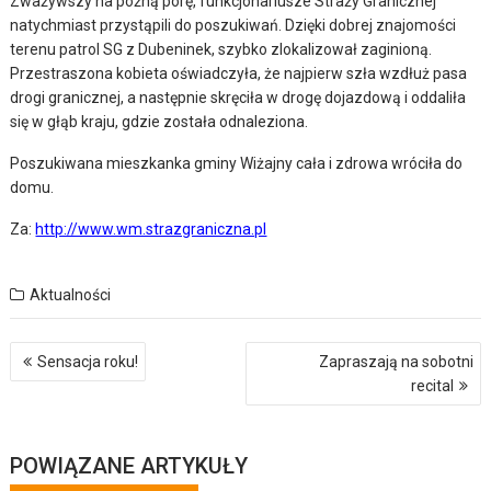
Zważywszy na późną porę, funkcjonariusze Straży Granicznej
natychmiast przystąpili do poszukiwań. Dzięki dobrej znajomości
terenu patrol SG z Dubeninek, szybko zlokalizował zaginioną.
Przestraszona kobieta oświadczyła, że najpierw szła wzdłuż pasa
drogi granicznej, a następnie skręciła w drogę dojazdową i oddaliła
się w głąb kraju, gdzie została odnaleziona.
Poszukiwana mieszkanka gminy Wiżajny cała i zdrowa wróciła do
domu.
Za:
http://www.wm.strazgraniczna.pl
Aktualności
Nawigacja
Sensacja roku!
Zapraszają na sobotni
wpisu
recital
POWIĄZANE ARTYKUŁY