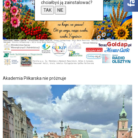
chciałbyś ją zainstalować?
TAK
NIE
Akademia Piłkarska nie próżnuje