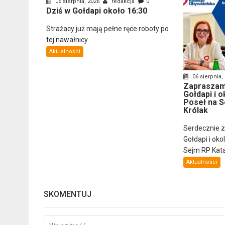
06 sierpnia, 2026
redakcja
0
Dziś w Gołdapi około 16:30
Strażacy już mają pełne ręce roboty po
tej nawałnicy.
Aktualności
06 sierpnia,
Zapraszam
Gołdapi i o
Poseł na S
Królak
Serdecznie 
Gołdapi i oko
Sejm RP Katar
Aktualności
SKOMENTUJ