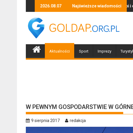
Skip
Zapraszamy mieszkańców Gołdapi i okolic na spotkanie 
2026.08.07
Najświeższe wiadomości
Biżuteryj
to
content
Aktualności
Sport
Imprezy
Turysty
W PEWNYM GOSPODARSTWIE W GÓRN
9 sierpnia 2017
redakcja