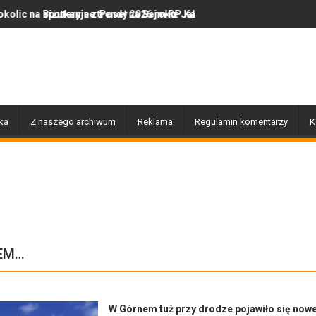
z Poseł na Sejm RP Katarzyną Królak
ne trendy 2026 roku: Jak polska marka olor.pl podbija serca miłośn
Dobiegły końca prace związane
ka
Z naszego archiwum
Reklama
Regulamin komentarzy
K
EM…
W Górnem tuż przy drodze pojawiło się now