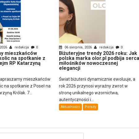
 2026
redakcja
0
06 sierpnia, 2026
redakcja
0
y mieszkańców
Biżuteryjne trendy 2026 roku: Jak
kolic na spotkanie z
polska marka olor.pl podbija serc
ejm RP Katarzyną
miłośników nowoczesnej
elegancji
zapraszamy mieszkańców
Świat biżuterii dynamicznie ewoluuje, a
lic na spotkanie z Poseł na
rok 2026 przynosi wyraźny zwrot w
zyną Królak. 7...
stronę unikalnego wzornictwa,
autentyczności i...
Aktualności
Porady