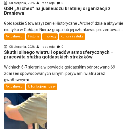
08 sierpnia, 2026
redakcja
0
GSH „Archeo” na jubileuszu bratniej organizacji z
Braniewa
Gołdapskie Stowarzyszenie Historyczne „Archeo” działa aktywnie
nie tylko w Gołdapi. Nieraz grupa lub jej członkowie prezentowali...
Aktualności
Historia
Imprezy
Kultura i sztuka
08 sierpnia, 2026
redakcja
0
Skutki silnego wiatru i opadów atmosferycznych –
pracowita służba gołdapskich strażaków
W dniach 6-7 sierpnia w powiecie gołdapskim odnotowano 69
zdarzeń spowodowanych silnymi porywami wiatru oraz
gwałtownymi...
Aktualności
U funkcjonariuszy