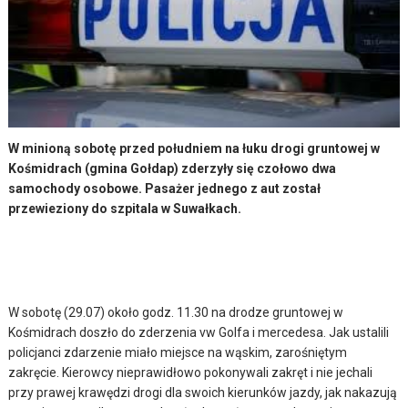
W minioną sobotę przed południem na łuku drogi gruntowej w
Kośmidrach (gmina Gołdap) zderzyły się czołowo dwa
samochody osobowe. Pasażer jednego z aut został
przewieziony do szpitala w Suwałkach.
W sobotę (29.07) około godz. 11.30 na drodze gruntowej w
Kośmidrach doszło do zderzenia vw Golfa i mercedesa. Jak ustalili
policjanci zdarzenie miało miejsce na wąskim, zarośniętym
zakręcie. Kierowcy nieprawidłowo pokonywali zakręt i nie jechali
przy prawej krawędzi drogi dla swoich kierunków jazdy, jak nakazują