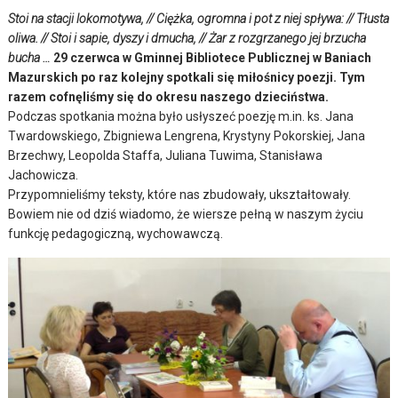
Stoi na stacji lokomotywa, // Ciężka, ogromna i pot z niej spływa: // Tłusta
oliwa. // Stoi i sapie, dyszy i dmucha, // Żar z rozgrzanego jej brzucha
bucha …
29 czerwca w Gminnej Bibliotece Publicznej w Baniach
Mazurskich po raz kolejny spotkali się miłośnicy poezji. Tym
razem cofnęliśmy się do okresu naszego dzieciństwa.
Podczas spotkania można było usłyszeć poezję m.in. ks. Jana
Twardowskiego, Zbigniewa Lengrena, Krystyny Pokorskiej, Jana
Brzechwy, Leopolda Staffa, Juliana Tuwima, Stanisława
Jachowicza.
Przypomnieliśmy teksty, które nas zbudowały, ukształtowały.
Bowiem nie od dziś wiadomo, że wiersze pełną w naszym życiu
funkcję pedagogiczną, wychowawczą.