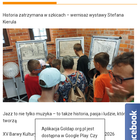
Historia zatrzymana w szkicach – wernisaż wystawy Stefana
Kierula
Jazz to nie tylko muzyka – to także historia, pasja i ludzie, którzy ją
tworzą
Aplikacja Goldap.org.pl jest
XV Barwy Kultury Ukraińskiej w Baniach Mazurskich 2026
dostępna w Google Play. Czy