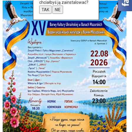
chciałbyś ją zainstalować?
TAK
NIE