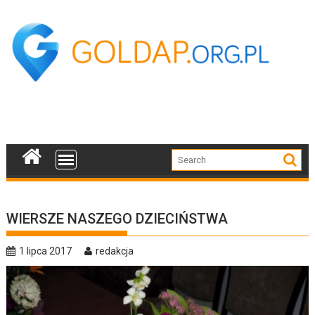
Skip
to
content
WIERSZE NASZEGO DZIECIŃSTWA
1 lipca 2017
redakcja