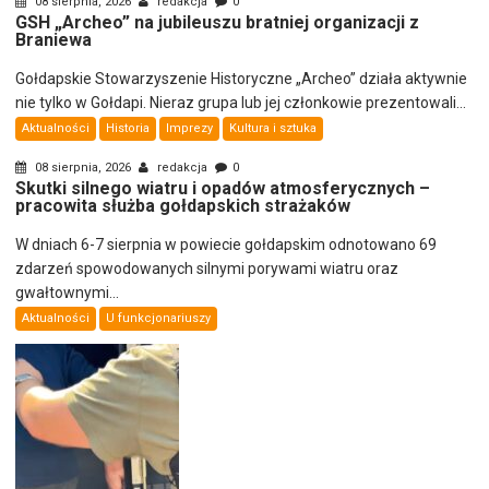
08 sierpnia, 2026
redakcja
0
GSH „Archeo” na jubileuszu bratniej organizacji z
Braniewa
Gołdapskie Stowarzyszenie Historyczne „Archeo” działa aktywnie
nie tylko w Gołdapi. Nieraz grupa lub jej członkowie prezentowali...
Aktualności
Historia
Imprezy
Kultura i sztuka
08 sierpnia, 2026
redakcja
0
Skutki silnego wiatru i opadów atmosferycznych –
pracowita służba gołdapskich strażaków
W dniach 6-7 sierpnia w powiecie gołdapskim odnotowano 69
zdarzeń spowodowanych silnymi porywami wiatru oraz
gwałtownymi...
Aktualności
U funkcjonariuszy