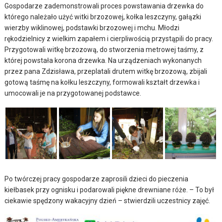
Gospodarze zademonstrowali proces powstawania drzewka do
którego należało użyć witki brzozowej, kołka leszczyny, gałązki
wierzby wiklinowej, podstawki brzozowej i mchu. Młodzi
rękodzielnicy z wielkim zapałem i cierpliwością przystąpili do pracy.
Przygotowali witkę brzozową, do stworzenia metrowej taśmy, z
której powstała korona drzewka. Na urządzeniach wykonanych
przez pana Zdzisława, przeplatali drutem witkę brzozową, zbijali
gotową taśmę na kołku leszczyny, formowali kształt drzewka i
umocowali je na przygotowanej podstawce.
Po twórczej pracy gospodarze zaprosili dzieci do pieczenia
kiełbasek przy ognisku i podarowali piękne drewniane róże. – To był
ciekawie spędzony wakacyjny dzień – stwierdzili uczestnicy zajęć.