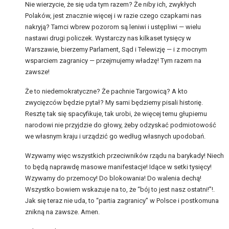
Nie wierzycie, że się uda tym razem? Że niby ich, zwykłych
Polaków, jest znacznie więcej i w razie czego czapkami nas
nakryją? Tamci wbrew pozorom są leniwi i ustępliwi — wielu
nastawi drugi policzek. Wystarczy nas kilkaset tysięcy w
Warszawie, bierzemy Parlament, Sąd i Telewizję — i z mocnym
wsparciem zagranicy — przejmujemy władzę! Tym razem na
zawsze!
Że to niedemokratyczne? Że pachnie Targowicą? A kto
zwycięzców będzie pytał? My sami będziemy pisali historię.
Resztę tak się spacyfikuje, tak urobi, że więcej temu głupiemu
narodowi nie przyjdzie do głowy, żeby odzyskać podmiotowość
we własnym kraju i urządzić go według własnych upodobań.
Wzywamy więc wszystkich przeciwników rządu na barykady! Niech
to będą naprawdę masowe manifestacje! Idące w setki tysięcy!
Wzywamy do przemocy! Do blokowania! Do walenia dechą!
Wszystko bowiem wskazuje na to, że “bój to jest nasz ostatni!”!.
Jak się teraz nie uda, to “partia zagranicy” w Polsce i postkomuna
znikną na zawsze. Amen.