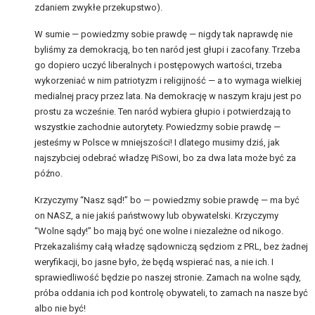
zdaniem zwykłe przekupstwo).
W sumie — powiedzmy sobie prawdę — nigdy tak naprawdę nie
byliśmy za demokracją, bo ten naród jest głupi i zacofany. Trzeba
go dopiero uczyć liberalnych i postępowych wartości, trzeba
wykorzeniać w nim patriotyzm i religijność — a to wymaga wielkiej
medialnej pracy przez lata. Na demokrację w naszym kraju jest po
prostu za wcześnie. Ten naród wybiera głupio i potwierdzają to
wszystkie zachodnie autorytety. Powiedzmy sobie prawdę —
jesteśmy w Polsce w mniejszości! I dlatego musimy dziś, jak
najszybciej odebrać władzę PiSowi, bo za dwa lata może być za
późno.
Krzyczymy “Nasz sąd!” bo — powiedzmy sobie prawdę — ma być
on NASZ, a nie jakiś państwowy lub obywatelski. Krzyczymy
“Wolne sądy!” bo mają być one wolne i niezależne od nikogo.
Przekazaliśmy całą władzę sądowniczą sędziom z PRL, bez żadnej
weryfikacji, bo jasne było, że będą wspierać nas, a nie ich. I
sprawiedliwość będzie po naszej stronie. Zamach na wolne sądy,
próba oddania ich pod kontrolę obywateli, to zamach na nasze być
albo nie być!