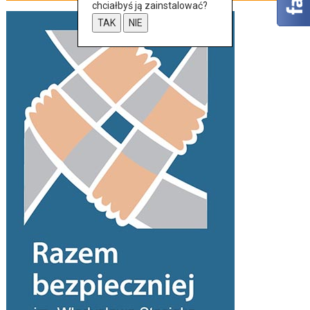
chciałbyś ją zainstalować?
TAK
NIE