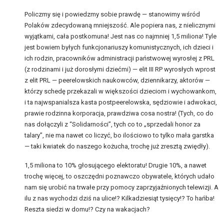
Policzmy się i powiedzmy sobie prawdę — stanowimy wśród
Polaków zdecydowaną mniejszość. Ale popiera nas, z nielicznymi
wyjątkami, cała postkomuna! Jest nas co najmniej 1,5 miliona! Tyle
jest bowiem byłych funkcjonariuszy komunistycznych, ich dzieci i
ich rodzin, pracowników administracji państwowej wyrosłej z PRL
(z rodzinami i już dorosłymi dziećmi) — elit III RP wyrosłych wprost
z elit PRL — peerelowskich naukowców, dziennikarzy, aktorów —
którzy schedę przekazali w większości dzieciom i wychowankom,
i ta najwspanialsza kasta postpeerelowska, sędziowie i adwokaci,
prawie rodzinna korporacja, prawdziwa cosa nostra! (Tych, co do
nas dołączyli z “Solidarności”, tych co to „sprzedali honor za
talary”, nie ma nawet co liczyć, bo ilościowo to tylko mała garstka
— taki kwiatek do naszego kożucha, trochę już zresztą zwiędły).
1,5 miliona to 10% głosującego elektoratu! Drugie 10%, a nawet
trochę więcej, to oszczędni poznawczo obywatele, których udało
nam się urobić na trwałe przy pomocy zaprzyjaźnionych telewizji. A
ilu z nas wychodzi dziś na ulice!? Kilkadziesiąt tysięcy!? To hańba!
Reszta siedzi w domu!? Czy na wakacjach?