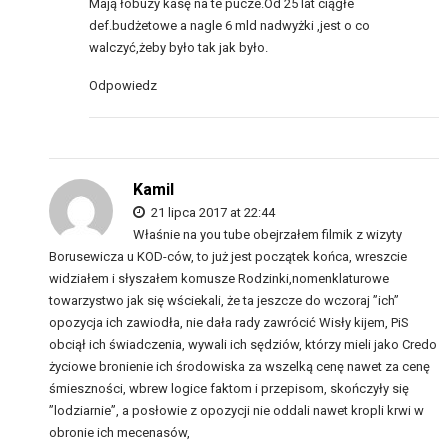
Mają łobuzy kasę na te pucze.Od 25 lat ciągłe
def.budżetowe a nagle 6 mld nadwyżki ,jest o co
walczyć,żeby było tak jak było.
Odpowiedz
Kamil
21 lipca 2017 at 22:44
Właśnie na you tube obejrzałem filmik z wizyty
Borusewicza u KOD-ców, to już jest początek końca, wreszcie
widziałem i słyszałem komusze Rodzinki,nomenklaturowe
towarzystwo jak się wściekali, że ta jeszcze do wczoraj ”ich”
opozycja ich zawiodła, nie dała rady zawrócić Wisły kijem, PiS
obciął ich świadczenia, wywali ich sędziów, którzy mieli jako Credo
życiowe bronienie ich środowiska za wszelką cenę nawet za cenę
śmieszności, wbrew logice faktom i przepisom, skończyły się
”lodziarnie”, a posłowie z opozycji nie oddali nawet kropli krwi w
obronie ich mecenasów,