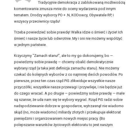
Tradycyjnie demokracja z zablokowaną możliwością
komentowania zmusza mnie do oceny wydarzenia pod innym
tematem. Drodzy wyborcy PO + .N, KODowcy, Obywatele RP, i
wszyscy przeciwnicy rządu!
Trzeba powiedzieć sobie prawdę! Walka idzie o śmierć i życie! Ich
śmierć i nasze życie lub odwrotnie. My i oni nie możemy współżyć
w jednym państwie.
Krzyczymy “Zamach stanu!”, ale to my go dokonujemy, bo —
powiedzmy sobie prawdę — chcemy obalić demokratycznie
wybrany rząd (a taka jest definicja zamachu stanu). Nie możemy
czekać do kolejnych wyborów z co najmniej dwóch powodów. Po
pierwsze, przez ten czas rząd PiS zlikwiduje wszystkie nasze
przyczółki, wszystkie nasze przewagi i przywileje, i nie będzie już
do czego wracać. A po drugie — powiedzmy sobie prawdę — małe
są szanse, że uda nam się te wybory wygrać. Rząd PiS radzi sobie
nadspodziewanie dobrze w gospodarce, wytrzasnął nie wiadomo
skąd (no, może wiadomo) miliardy złotych i przekupuje elektorat
pieniędzmi i organizowaniem nowych miejsc pracy. (Bo
polepszanie warunków życiowych elektoratu to jest naszym