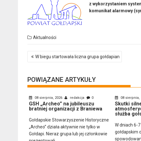
z wykorzystaniem syste
komunikat alarmowy (syr
Aktualności
Nawigacja
W biegu startowała liczna grupa gołdapian
wpisu
POWIĄZANE ARTYKUŁY
08 sierpnia, 2026
redakcja
0
08 sierpnia,
GSH „Archeo” na jubileuszu
Skutki sil
bratniej organizacji z Braniewa
atmosfery
służba goł
Gołdapskie Stowarzyszenie Historyczne
W dniach 6-7
„Archeo” działa aktywnie nie tylko w
gołdapskim 
Gołdapi. Nieraz grupa lub jej członkowie
spowodowany
prezentowali...