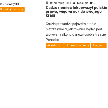
08 sierpnia, 2026
redakcja
0
gwałtownymi...
Cudzoziemiec lekceważył polskie
U funkcjonariuszy
prawo, więc wrócił do swojego
kraju
Gruzin prowadził pojazd w stanie
nietrzeźwości, jak również będąc pod
wpływem alkoholu groził osobie trzeciej.
Ponadto...
Aktualności
U funkcjonariuszy
Z regionu