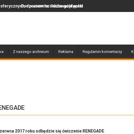
racowita służba gołdapskich strażaków
ziemiec lekceważył polskie prawo, więc wrócił do swojego kraju
Za nami wyjątkowy dzień pe
ka
Z naszego archiwum
Reklama
Regulamin komentarzy
K
RENEGADE
czerwca 2017 roku odbędzie się ćwiczenie RENEGADE