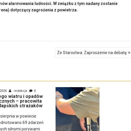
mów alarmowania ludności. W związku z tym nadany zostanie
ena) dotyczący zagrożenia z powietrza.
Ze Starostwa: Zaproszenie na debatę
 2026
redakcja
0
nego wiatru i opadów
cznych – pracowita
dapskich strażaków
 sierpnia w powiecie
odnotowano 69 zdarzeń
ch silnymi porywami