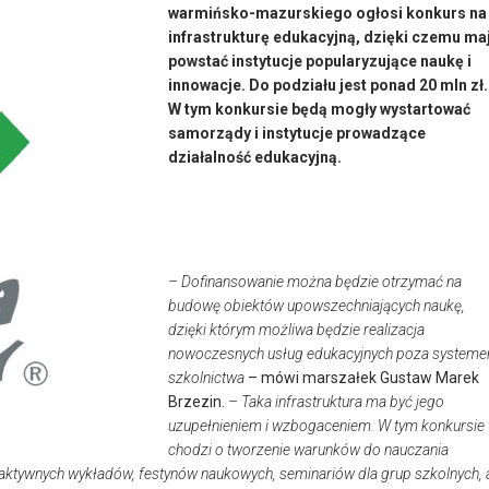
warmińsko-mazurskiego ogłosi konkurs na
infrastrukturę edukacyjną, dzięki czemu ma
powstać instytucje popularyzujące naukę i
innowacje. Do podziału jest ponad 20 mln zł.
W tym konkursie będą mogły wystartować
samorządy i instytucje prowadzące
działalność edukacyjną.
– Dofinansowanie można będzie otrzymać na
budowę obiektów upowszechniających naukę,
dzięki którym możliwa będzie realizacja
nowoczesnych usług edukacyjnych poza system
szkolnictwa
– mówi marszałek Gustaw Marek
Brzezin.
– Taka infrastruktura ma być jego
uzupełnieniem i wzbogaceniem. W tym konkursie
chodzi o tworzenie warunków do nauczania
ktywnych wykładów, festynów naukowych, seminariów dla grup szkolnych, 