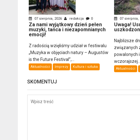
07 sierpnia, 2026
redakcja
0
07 sierpnia,
Za nami wyjątkowy dzień pełen
Uwaga! Us
muzyki, tańca i niezapomnianych
uszkodzon
emocji!
Najbliższe d
Z radością wzięliśmy udział w festiwalu
związanych 
„Muzyka w objęciach natury – Augustów
powalonych 
is the Future Festival”,...
wczorajszej..
Aktualności
Imprezy
Kultura i sztuka
Aktualności
SKOMENTUJ