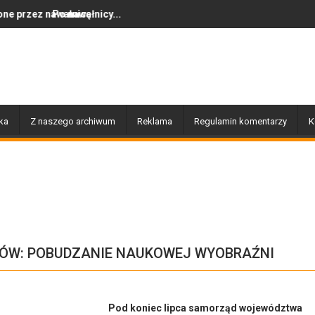
icę
wałnicy...
Dziś w Gołdapi około 16:3
ka
Z naszego archiwum
Reklama
Regulamin komentarzy
K
ÓW: POBUDZANIE NAUKOWEJ WYOBRAŹNI
Pod koniec lipca samorząd województwa