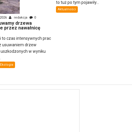
to tuż po tym pojawiły...
Aktualności
 2026
redakcja
0
uwamy drzewa
e przez nawałnicę
ni to czas intensywnych prac
z usuwaniem drzew
i uszkodzonych w wyniku
.
Ekologia