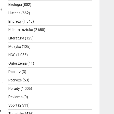
Ekologia
(802)
ją
Historia
(662)
Imprezy
(1 545)
Kultura i sztuka
(2 680)
Literatura
(125)
Muzyka
(125)
NGO
(1 056)
Ogłoszenia
(41)
Pobierz
(3)
Podróże
(53)
em
Porady
(1 005)
Reklama
(9)
Sport
(2 511)
a
Turystyka
(416)