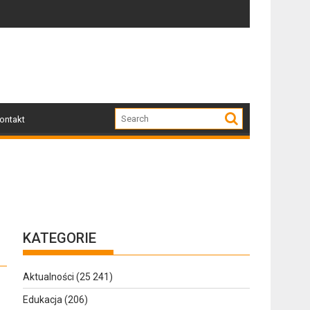
0
Zapraszamy mieszkańców Gołdapi i okolic na s
Z
ontakt
KATEGORIE
Aktualności
(25 241)
Edukacja
(206)