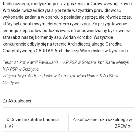
technicznego, medycznego oraz gaszenia pożarów wewnętrznych.
W trakcie ćwiczeń liczyła się przede wszystkim prawidłowość
wykonania zadania w oparciu o posiadany sprzęt, ale również czas,
który był dodatkowym elementem rywalizacji. Za przygotowanie
jednego z epizodów podczas ćwiczeń odpowiedzialny był również
strażak z naszej komendy asp. Adrian Korotko. Wszystkie
konkurencje odbyły się na terenie Archidiecezjalnego Ośrodka
Charytatywnego CARITAS Archidiecezji Warmińskiej w Rybakach.
Tekst: st. kpt. Kamil Pawlukanis – KP PSP w Gołdapi, kpt. Rafał Melnyk –
KW PSP w Olsztynie.
Zdjęcia: bryg. Andrzej Jankowski, mł.kpt. Maja Hain – KW PSP w
Olsztynie.
Aktualności
Nawigacja
Gdzie bezpłatne badania
Zakończenie roku szkolnego w
wpisu
HIV?
ZPEW