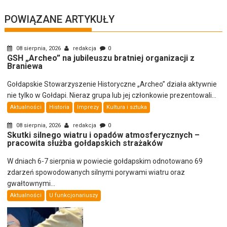
POWIĄZANE ARTYKUŁY
08 sierpnia, 2026
redakcja
0
GSH „Archeo” na jubileuszu bratniej organizacji z
Braniewa
Gołdapskie Stowarzyszenie Historyczne „Archeo” działa aktywnie
nie tylko w Gołdapi. Nieraz grupa lub jej członkowie prezentowali...
Aktualności
Historia
Imprezy
Kultura i sztuka
08 sierpnia, 2026
redakcja
0
Skutki silnego wiatru i opadów atmosferycznych –
pracowita służba gołdapskich strażaków
W dniach 6-7 sierpnia w powiecie gołdapskim odnotowano 69
zdarzeń spowodowanych silnymi porywami wiatru oraz
gwałtownymi...
Aktualności
U funkcjonariuszy