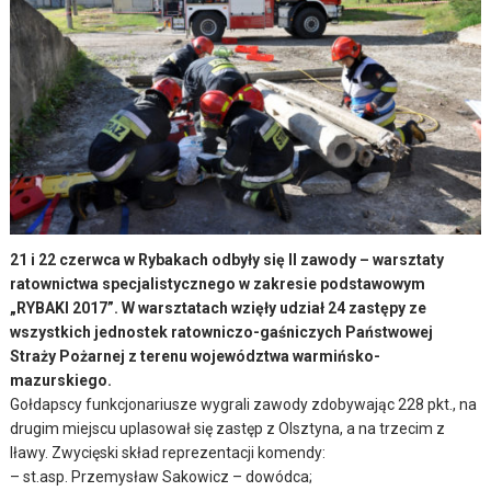
21 i 22 czerwca w Rybakach odbyły się II zawody – warsztaty
ratownictwa specjalistycznego w zakresie podstawowym
„RYBAKI 2017”. W warsztatach wzięły udział 24 zastępy ze
wszystkich jednostek ratowniczo-gaśniczych Państwowej
Straży Pożarnej z terenu województwa warmińsko-
mazurskiego.
Gołdapscy funkcjonariusze wygrali zawody zdobywając 228 pkt., na
drugim miejscu uplasował się zastęp z Olsztyna, a na trzecim z
Iławy. Zwycięski skład reprezentacji komendy:
– st.asp. Przemysław Sakowicz – dowódca;