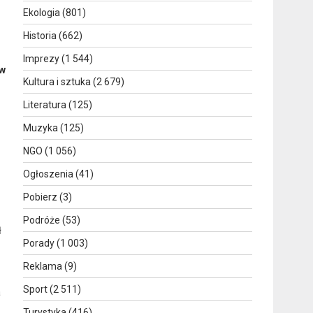
Ekologia
(801)
Historia
(662)
Imprezy
(1 544)
 w
Kultura i sztuka
(2 679)
Literatura
(125)
Muzyka
(125)
NGO
(1 056)
Ogłoszenia
(41)
Pobierz
(3)
Podróże
(53)
ł
Porady
(1 003)
Reklama
(9)
Sport
(2 511)
a
Turystyka
(416)