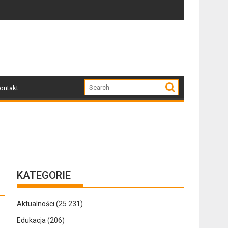
o także historia, pasja i ludzie, którzy ją tworzą
Awanturowała się podczas interwencji. Policjanc
H
ontakt
KATEGORIE
Aktualności
(25 231)
Edukacja
(206)