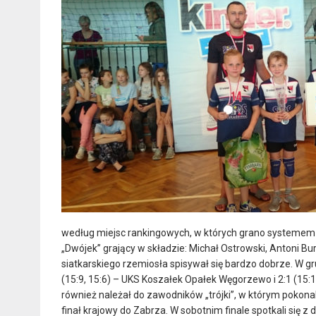
według miejsc rankingowych, w których grano systemem 
„Dwójek” grający w składzie: Michał Ostrowski, Antoni
siatkarskiego rzemiosła spisywał się bardzo dobrze. W gru
(15:9, 15:6) – UKS Koszałek Opałek Węgorzewo i 2:1 (15:17
również należał do zawodników „trójki”, w którym pokonal
finał krajowy do Zabrza. W sobotnim finale spotkali się 