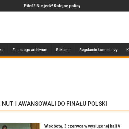
? Nie jedź! Kolejne policyjne działania „Trzeźwość”
Jazz to nie tylko muzyka – t
ka
Z naszego archiwum
Reklama
Regulamin komentarzy
K
Z NUT I AWANSOWALI DO FINAŁU POLSKI
W sobotę, 3 czerwca w wysłużonej hali V