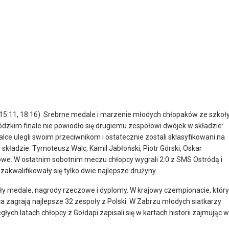
15:11, 18:16). Srebrne medale i marzenie młodych chłopaków ze szkoł
dzkim finale nie powiodło się drugiemu zespołowi dwójek w składzie:
lce ulegli swoim przeciwnikom i ostatecznie zostali sklasyfikowani na
składzie: Tymoteusz Walc, Kamil Jabłoński, Piotr Górski, Oskar
owe. W ostatnim sobotnim meczu chłopcy wygrali 2:0 z SMS Ostródą i
 zakwalifikowały się tylko dwie najlepsze drużyny.
ły medale, nagrody rzeczowe i dyplomy. W krajowy czempionacie, który
 zagrają najlepsze 32 zespoły z Polski. W Zabrzu młodych siatkarzy
egłych latach chłopcy z Gołdapi zapisali się w kartach historii zajmując w