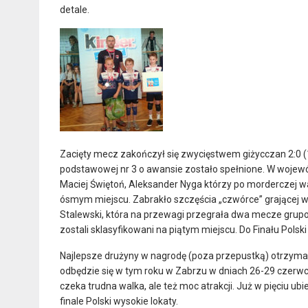
detale.
Zacięty mecz zakończył się zwycięstwem giżycczan 2:0 (
podstawowej nr 3 o awansie zostało spełnione. W wojewó
Maciej Świętoń, Aleksander Nyga którzy po morderczej wa
ósmym miejscu. Zabrakło szczęścia „czwórce” grającej w 
Stalewski, która na przewagi przegrała dwa mecze grup
zostali sklasyfikowani na piątym miejscu. Do Finału Polski
Najlepsze drużyny w nagrodę (poza przepustką) otrzyma
odbędzie się w tym roku w Zabrzu w dniach 26-29 czerwca
czeka trudna walka, ale też moc atrakcji. Już w pięciu ubi
finale Polski wysokie lokaty.