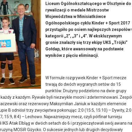
Liceum Ogólnokształcącego w Olsztynie do
rywalizacji o medale Mistrzostw
Województwa w Minisiatkówce
Ogólnopolskiego cyklu Kinder + Sport 2017
przystąpiło po osiem najlepszych zespołów
kategorii „2”, „3” i „4”. W ekskluzywnym
gronie znalazły się trzy ekipy UKS „Trójki”
Gołdap, które awansowały na podstawie
wyników z pięciu eliminacji.
W formule rozgrywek Kinder + Sport mecze
trwają do dwóch wygranych setów do 15
punktów. Drużyny podzielono na dwie grupy
każdy z każdym. Rywale byli niezwykle mocni i zdeterminowani. Zespó
 Buraczewski oraz rezerwowy Maksymilian Janiuk w każdym elemencie
pie B odniósł trzy zwycięstwa pokonując: 2:0 (15:5, 15:10) – Dywity, 2:0
, 15:9, 8:4) – Lechowo. Najważniejszy mecz, czyli półfinał turnieju
i IKS Atak Elbląg w dwóch setach do 6 i przypieczętowali swój awans n
z drużyną MOSiR Giżycko. O sukcesie jednych lub drugich decydowały