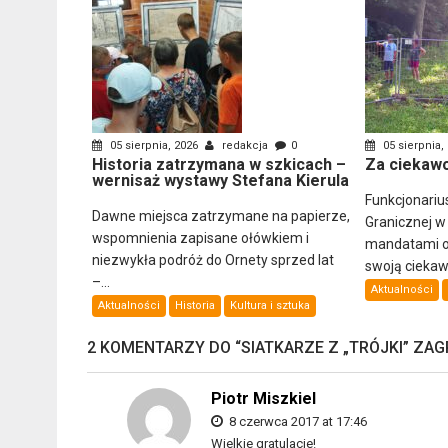
05 sierpnia, 2026
redakcja
0
05 sierpnia,
Historia zatrzymana w szkicach –
Za ciekawo
wernisaż wystawy Stefana Kierula
Funkcjonariu
Dawne miejsca zatrzymane na papierze,
Granicznej w
wspomnienia zapisane ołówkiem i
mandatami ob
niezwykła podróż do Ornety sprzed lat
swoją ciekawo
–...
Aktualności
Aktualności
Historia
Kultura i sztuka
2 KOMENTARZY DO “
SIATKARZE Z „TRÓJKI” ZAG
Piotr Miszkiel
8 czerwca 2017 at 17:46
Wielkie gratulacje!