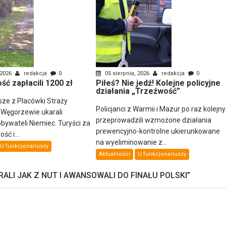
 2026
redakcja
0
05 sierpnia, 2026
redakcja
0
ść zapłacili 1200 zł
Piłeś? Nie jedź! Kolejne policyjne
działania „Trzeźwość”
sze z Placówki Straży
Policjanci z Warmii i Mazur po raz kolejny
 Węgorzewie ukarali
przeprowadzili wzmożone działania
ywateli Niemiec. Turyści za
prewencyjno-kontrolne ukierunkowane
ść i...
na wyeliminowanie z...
U funkcjonariuszy
Aktualności
U funkcjonariuszy
RALI JAK Z NUT I AWANSOWALI DO FINAŁU POLSKI
”