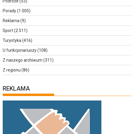
Podróże
(53)
Porady
(1 005)
Reklama
(9)
Sport
(2 511)
Turystyka
(416)
U funkcjonariuszy
(108)
Z naszego archiwum
(311)
Z regionu
(86)
REKLAMA