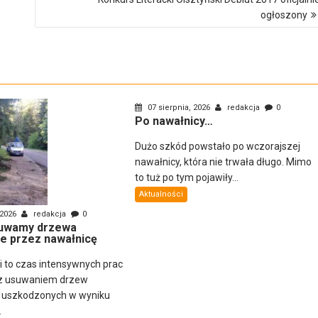
ogłoszony
07 sierpnia, 2026
redakcja
0
Po nawałnicy…
Dużo szkód powstało po wczorajszej
nawałnicy, która nie trwała długo. Mimo
to tuż po tym pojawiły...
Aktualności
 2026
redakcja
0
uwamy drzewa
e przez nawałnicę
ni to czas intensywnych prac
z usuwaniem drzew
i uszkodzonych w wyniku
.