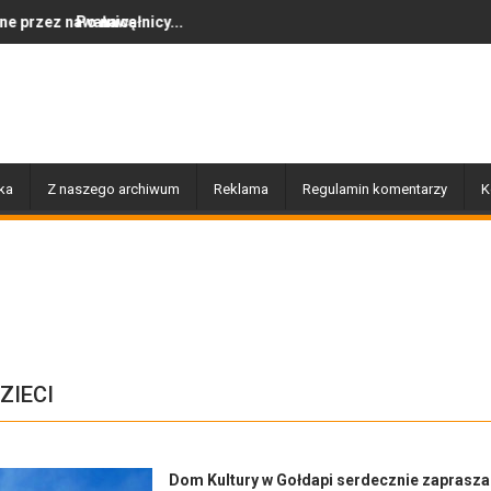
ę
łnicy...
Dziś w Gołdapi około 16:30
ka
Z naszego archiwum
Reklama
Regulamin komentarzy
K
ZIECI
Dom Kultury w Gołdapi serdecznie zaprasza