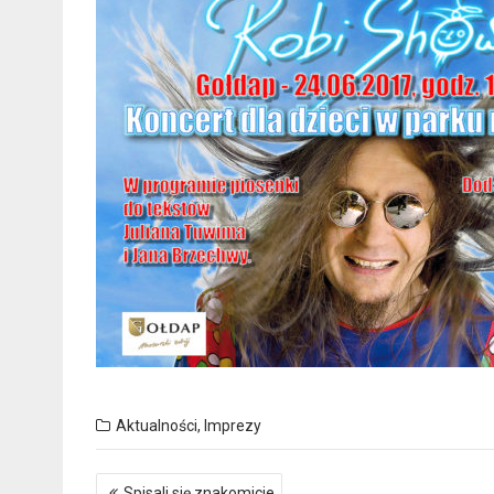
Aktualności
,
Imprezy
Nawigacja
Spisali się znakomicie