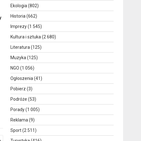
I
Ekologia
(802)
Historia
(662)
y
Imprezy
(1 545)
Kultura i sztuka
(2 680)
Literatura
(125)
Muzyka
(125)
NGO
(1 056)
Ogłoszenia
(41)
Pobierz
(3)
Podróże
(53)
Porady
(1 005)
Reklama
(9)
Sport
(2 511)
e
Turystyka
(416)