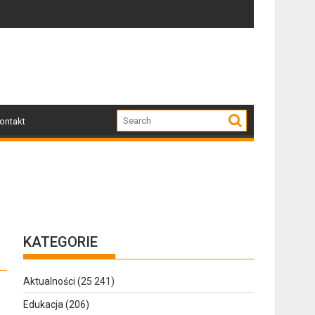
Zapraszamy mieszkańców Gołdapi i okolic na spo
Za 
ontakt
KATEGORIE
Aktualności
(25 241)
Edukacja
(206)