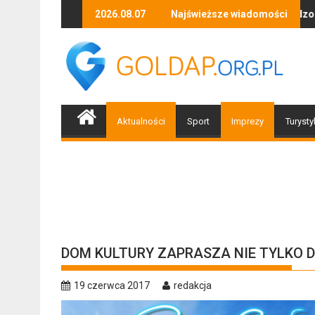
Skip
uzyki, tańca i niezapomnianych emocji!
Uwaga! Usuwamy drzewa uszkodzone przez nawałnic
2026.08.07
Najświeższe wiadomości
Po nawa
to
content
Aktualności
Sport
Imprezy
Turysty
DOM KULTURY ZAPRASZA NIE TYLKO D
19 czerwca 2017
redakcja