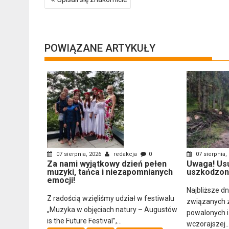
wpisu
POWIĄZANE ARTYKUŁY
07 sierpnia, 2026
redakcja
0
07 sierpnia,
Za nami wyjątkowy dzień pełen
Uwaga! Us
muzyki, tańca i niezapomnianych
uszkodzon
emocji!
Najbliższe d
Z radością wzięliśmy udział w festiwalu
związanych 
„Muzyka w objęciach natury – Augustów
powalonych 
is the Future Festival”,...
wczorajszej..