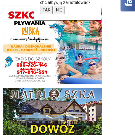
chciałbyś ją zainstalować?
TAK
NIE