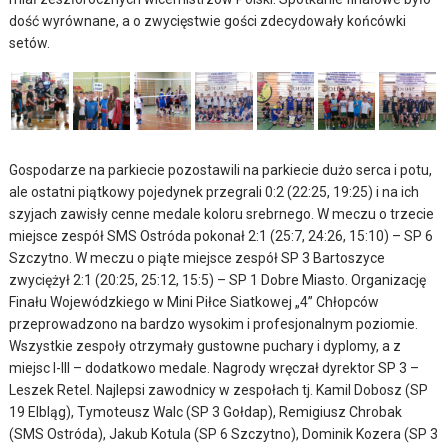
dość wyrównane, a o zwycięstwie gości zdecydowały końcówki
setów.
Gospodarze na parkiecie pozostawili na parkiecie dużo serca i potu,
ale ostatni piątkowy pojedynek przegrali 0:2 (22:25, 19:25) i na ich
szyjach zawisły cenne medale koloru srebrnego. W meczu o trzecie
miejsce zespół SMS Ostróda pokonał 2:1 (25:7, 24:26, 15:10) – SP 6
Szczytno. W meczu o piąte miejsce zespół SP 3 Bartoszyce
zwyciężył 2:1 (20:25, 25:12, 15:5) – SP 1 Dobre Miasto. Organizację
Finału Wojewódzkiego w Mini Piłce Siatkowej „4” Chłopców
przeprowadzono na bardzo wysokim i profesjonalnym poziomie.
Wszystkie zespoły otrzymały gustowne puchary i dyplomy, a z
miejsc I-III – dodatkowo medale. Nagrody wręczał dyrektor SP 3 –
Leszek Retel. Najlepsi zawodnicy w zespołach tj. Kamil Dobosz (SP
19 Elbląg), Tymoteusz Walc (SP 3 Gołdap), Remigiusz Chrobak
(SMS Ostróda), Jakub Kotula (SP 6 Szczytno), Dominik Kozera (SP 3