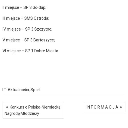
II miejsce – SP 3 Gołdap;
III miejsce – SMS Ostróda;
IV miejsce – SP 3 Szczytno;
V miejsce – SP 3 Bartoszyce;
VI miejsce – SP 1 Dobre Miasto.
Aktualności
,
Sport
Nawigacja
Konkurs o Polsko-Niemiecką
I N F O R M A C J A
wpisu
Nagrodę Młodzieży