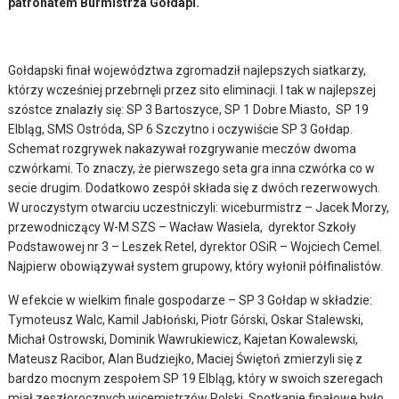
patronatem Burmistrza Gołdapi.
Gołdapski finał województwa zgromadził najlepszych siatkarzy,
którzy wcześniej przebrnęli przez sito eliminacji. I tak w najlepszej
szóstce znalazły się: SP 3 Bartoszyce, SP 1 Dobre Miasto, SP 19
Elbląg, SMS Ostróda, SP 6 Szczytno i oczywiście SP 3 Gołdap.
Schemat rozgrywek nakazywał rozgrywanie meczów dwoma
czwórkami. To znaczy, że pierwszego seta gra inna czwórka co w
secie drugim. Dodatkowo zespół składa się z dwóch rezerwowych.
W uroczystym otwarciu uczestniczyli: wiceburmistrz – Jacek Morzy,
przewodniczący W-M SZS – Wacław Wasiela, dyrektor Szkoły
Podstawowej nr 3 – Leszek Retel, dyrektor OSiR – Wojciech Cemel.
Najpierw obowiązywał system grupowy, który wyłonił półfinalistów.
W efekcie w wielkim finale gospodarze – SP 3 Gołdap w składzie:
Tymoteusz Walc, Kamil Jabłoński, Piotr Górski, Oskar Stalewski,
Michał Ostrowski, Dominik Wawrukiewicz, Kajetan Kowalewski,
Mateusz Racibor, Alan Budziejko, Maciej Świętoń zmierzyli się z
bardzo mocnym zespołem SP 19 Elbląg, który w swoich szeregach
miał zeszłorocznych wicemistrzów Polski. Spotkanie finałowe było