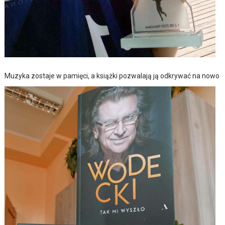
Muzyka zostaje w pamięci, a książki pozwalają ją odkrywać na nowo