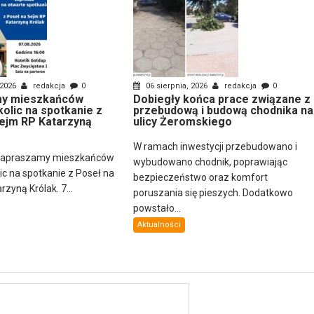
 2026
redakcja
0
06 sierpnia, 2026
redakcja
0
y mieszkańców
Dobiegły końca prace związane z
kolic na spotkanie z
przebudową i budową chodnika na
ejm RP Katarzyną
ulicy Żeromskiego
W ramach inwestycji przebudowano i
zapraszamy mieszkańców
wybudowano chodnik, poprawiając
lic na spotkanie z Poseł na
bezpieczeństwo oraz komfort
zyną Królak. 7...
poruszania się pieszych. Dodatkowo
powstało...
Aktualności