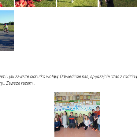
mi i jak zawsze cichutko wołają: Odwiedźcie nas, spędzajcie czas z rodziną
atury… Zawsze razem…