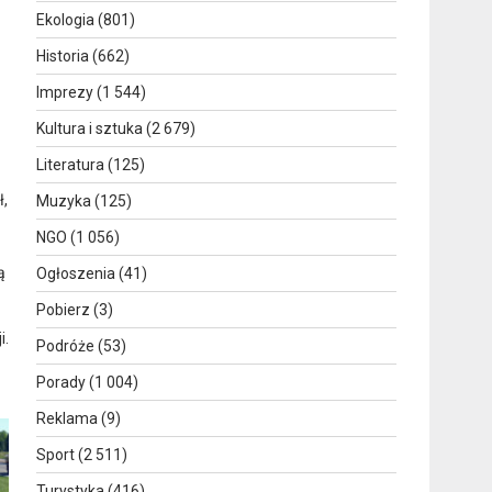
Ekologia
(801)
Historia
(662)
Imprezy
(1 544)
Kultura i sztuka
(2 679)
Literatura
(125)
ł,
Muzyka
(125)
NGO
(1 056)
ą
Ogłoszenia
(41)
Pobierz
(3)
i.
Podróże
(53)
Porady
(1 004)
Reklama
(9)
Sport
(2 511)
Turystyka
(416)