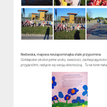
Niebieska, majowa niezapominajka stale przypomina:
Gołdapskie okolice pełne uroku, świeżości, zachwycają kolora
przyjaciółmi, radujcie się swoją obecnością… Tu na łonie n