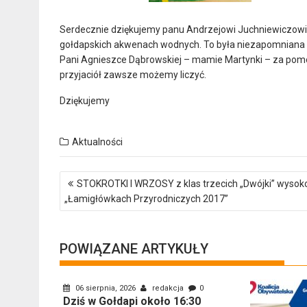
Serdecznie dziękujemy panu Andrzejowi Juchniewiczowi 
gołdapskich akwenach wodnych. To była niezapomniana 
Pani Agnieszce Dąbrowskiej – mamie Martynki – za pomoc 
przyjaciół zawsze możemy liczyć.
Dziękujemy
Aktualności
Nawigacja
STOKROTKI I WRZOSY z klas trzecich „Dwójki” wysok
wpisu
„Łamigłówkach Przyrodniczych 2017”
POWIĄZANE ARTYKUŁY
06 sierpnia, 2026
redakcja
0
Dziś w Gołdapi około 16:30