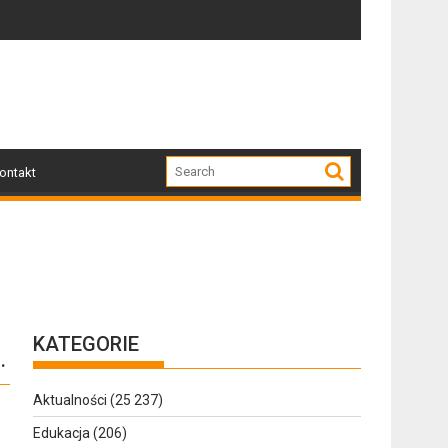
mskiego
Jakie są obowiązki przewoźnika w systemie SENT? Kro
Dziś w G
ontakt
KATEGORIE
…
Aktualności
(25 237)
Edukacja
(206)