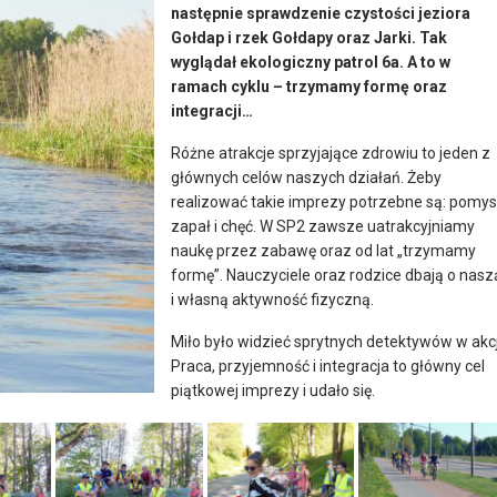
następnie sprawdzenie czystości jeziora
Gołdap i rzek Gołdapy oraz Jarki. Tak
wyglądał ekologiczny patrol 6a. A to w
ramach cyklu – trzymamy formę oraz
integracji…
Różne atrakcje sprzyjające zdrowiu to jeden z
głównych celów naszych działań. Żeby
realizować takie imprezy potrzebne są: pomys
zapał i chęć. W SP2 zawsze uatrakcyjniamy
naukę przez zabawę oraz od lat „trzymamy
formę”. Nauczyciele oraz rodzice dbają o nasz
i własną aktywność fizyczną.
Miło było widzieć sprytnych detektywów w akcj
Praca, przyjemność i integracja to główny cel
piątkowej imprezy i udało się.