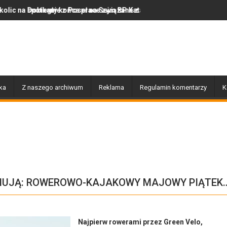
Poseł na Sejm RP Katarzyną Królak
ca prace związane z przebudową i budową chodnika na ulicy Żero
Z regionu. Wpadł przez nawigację
ka
Z naszego archiwum
Reklama
Regulamin komentarzy
K
RMUJĄ: ROWEROWO-KAJAKOWY MAJOWY PIĄTEK
Najpierw rowerami przez Green Velo,