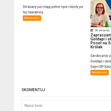
Strażacy już mają pełne ręce roboty po
tej nawałnicy.
Aktualności
06 sierpnia,
Zapraszam
Gołdapi i o
Poseł na S
Królak
Serdecznie 
Gołdapi i oko
Sejm RP Katar
Aktualności
SKOMENTUJ