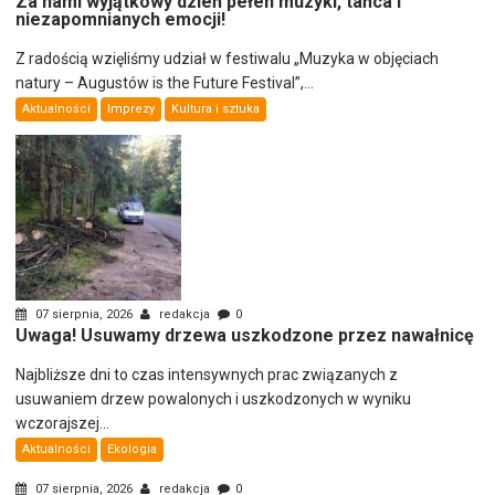
Za nami wyjątkowy dzień pełen muzyki, tańca i
niezapomnianych emocji!
Z radością wzięliśmy udział w festiwalu „Muzyka w objęciach
natury – Augustów is the Future Festival”,...
Aktualności
Imprezy
Kultura i sztuka
07 sierpnia, 2026
redakcja
0
Uwaga! Usuwamy drzewa uszkodzone przez nawałnicę
Najbliższe dni to czas intensywnych prac związanych z
usuwaniem drzew powalonych i uszkodzonych w wyniku
wczorajszej...
Aktualności
Ekologia
07 sierpnia, 2026
redakcja
0