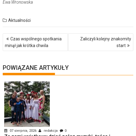
Ewa Wronowska
Aktualności
Nawigacja
Czas wspólnego spotkania
Zaliczyli kolejny znakomity
wpisu
minął jak krótka chwila
start
POWIĄZANE ARTYKUŁY
07 sierpnia, 2026
redakcja
0