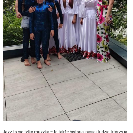
Jazz to nie tylko muzyka – to także historia, pasja i ludzie, którzy ją