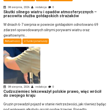
08 sierpnia, 2026
redakcja
0
Skutki silnego wiatru i opadów atmosferycznych –
pracowita służba gołdapskich strażaków
W dniach 6-7 sierpnia w powiecie gołdapskim odnotowano 69
zdarzeń spowodowanych silnymi porywami wiatru oraz
gwałtownymi...
Aktualności
U funkcjonariuszy
08 sierpnia, 2026
redakcja
0
Cudzoziemiec lekceważył polskie prawo, więc wrócił
do swojego kraju
Gruzin prowadził pojazd w stanie nietrzeźwości, jak również będąc
pod wpływem alkoholu groził osobie trzeciej. Ponadto...