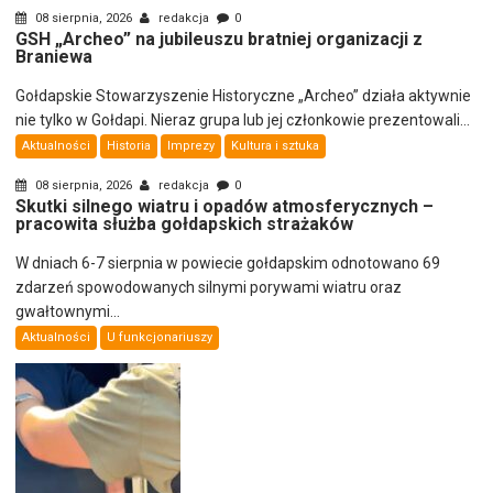
08 sierpnia, 2026
redakcja
0
GSH „Archeo” na jubileuszu bratniej organizacji z
Braniewa
Gołdapskie Stowarzyszenie Historyczne „Archeo” działa aktywnie
nie tylko w Gołdapi. Nieraz grupa lub jej członkowie prezentowali...
Aktualności
Historia
Imprezy
Kultura i sztuka
08 sierpnia, 2026
redakcja
0
Skutki silnego wiatru i opadów atmosferycznych –
pracowita służba gołdapskich strażaków
W dniach 6-7 sierpnia w powiecie gołdapskim odnotowano 69
zdarzeń spowodowanych silnymi porywami wiatru oraz
gwałtownymi...
Aktualności
U funkcjonariuszy