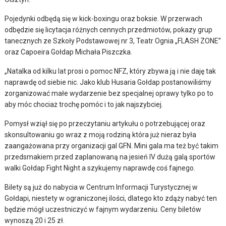
Pojedynki odbędą się w kick-boxingu oraz boksie. W przerwach
odbędzie się licytacja różnych cennych przedmiotów, pokazy grup
tanecznych ze Szkoły Podstawowej nr 3, Teatr Ognia „FLASH ZONE”
oraz Capoeira Gołdap Michała Piszczka.
„Natalka od kilku lat prosi o pomoc NFZ, który zbywa ją i nie daję tak
naprawdę od siebie nic. Jako klub Husaria Gołdap postanowiliśmy
zorganizować małe wydarzenie bez specjalnej oprawy tylko po to
aby móc chociaż trochę pomóc i to jak najszybciej.
Pomysł wziął się po przeczytaniu artykułu o potrzebującej oraz
skonsultowaniu go wraz z moją rodziną która już nieraz była
zaangażowana przy organizacji gal GFN. Mini gala ma też być takim
przedsmakiem przed zaplanowaną na jesień IV dużą galą sportów
walki Gołdap Fight Night a szykujemy naprawdę coś fajnego.
Bilety są już do nabycia w Centrum Informacji Turystycznej w
Gołdapi, niestety w ograniczonej ilości, dlatego kto zdąży nabyć ten
będzie mógł uczestniczyć w fajnym wydarzeniu. Ceny biletów
wynoszą 20 i 25 zł.