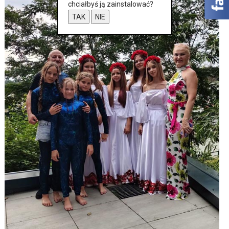
chciałbyś ją zainstalować?
TAK
NIE