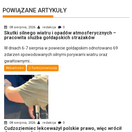
POWIĄZANE ARTYKUŁY
08 sierpnia, 2026
redakcja
0
Skutki silnego wiatru i opadów atmosferycznych –
pracowita służba gołdapskich strażaków
W dniach 6-7 sierpnia w powiecie gołdapskim odnotowano 69
zdarzeń spowodowanych silnymi porywami wiatru oraz
gwałtownymi...
Aktualności
U funkcjonariuszy
08 sierpnia, 2026
redakcja
0
Cudzoziemiec lekceważył polskie prawo, więc wrócił