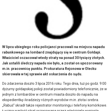
W lipcu ubiegłego roku policjanci pracowali na miejscu napadu
rabunkowego na lombard znajdujący się w centrum Gołdapi.
Właściciel oszacował wtedy straty na ponad 30 tysięcy złotych.
Jak ustalili śledczy napadu nie było, a został on upozorowany
m.in. pracownicę punktu. Prokuratura Rejonowa w Olecku
skierowała w tej sprawie akt oskarżenia do sądu.
Do zdarzenia doszło 3 lipca 2016 roku. Tego dnia, tuż po godz. 9:00
dyżurny gołdapskiej policji został powiadomiony telefonicznie, że w
jednym z lombardów w centrum miasta doszło do napadu na
ekspedientkę i kradzieży różnych wyrobów m.in. złota i srebra.
„Rabuś” skradł także rejestrator monitoringu i telefony komórkowe.
Łączna wartość strat oszacowana przez właściciela wyniosła