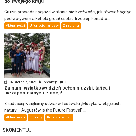
do swojego kraju
Gruzin prowadził pojazd w stanie nietrzeźwości, jak również będąc
pod wpływem alkoholu groził osobie trzeciej. Ponadto...
Aktualności
U funkcjonariuszy
Z regionu
07 sierpnia, 2026
redakcja
0
Za nami wyjątkowy dzień pełen muzyki, tańca i
niezapomnianych emocji!
Z radością wzięliśmy udział w festiwalu „Muzyka w objęciach
natury – Augustów is the Future Festival”,...
Aktualności
Imprezy
Kultura i sztuka
SKOMENTUJ