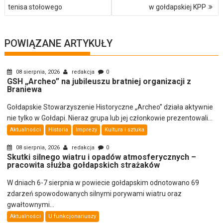
wpisu
tenisa stołowego
w gołdapskiej KPP
POWIĄZANE ARTYKUŁY
08 sierpnia, 2026
redakcja
0
GSH „Archeo” na jubileuszu bratniej organizacji z
Braniewa
Gołdapskie Stowarzyszenie Historyczne „Archeo” działa aktywnie
nie tylko w Gołdapi. Nieraz grupa lub jej członkowie prezentowali...
Aktualności
Historia
Imprezy
Kultura i sztuka
08 sierpnia, 2026
redakcja
0
Skutki silnego wiatru i opadów atmosferycznych –
pracowita służba gołdapskich strażaków
W dniach 6-7 sierpnia w powiecie gołdapskim odnotowano 69
zdarzeń spowodowanych silnymi porywami wiatru oraz
gwałtownymi...
Aktualności
U funkcjonariuszy