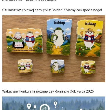
Szukasz wyjątkowej pamiątki z Gołdapi? Mamy coś specjalnego!
Wakacyjny konkurs krajoznawczy Romincki Odkrywca 2026