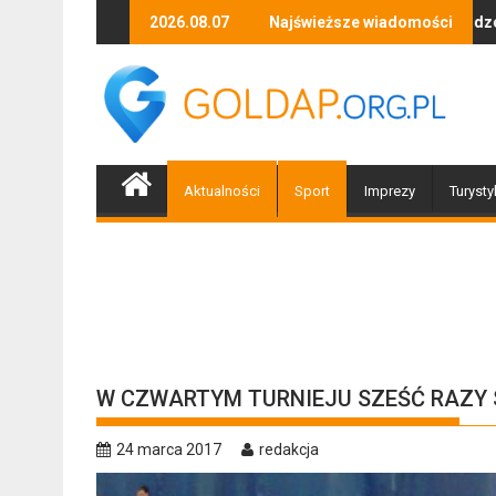
Skip
ki, tańca i niezapomnianych emocji!
Uwaga! Usuwamy drzewa uszkodzone przez nawałnicę
2026.08.07
Najświeższe wiadomości
Po nawałni
to
content
Aktualności
Sport
Imprezy
Turysty
W CZWARTYM TURNIEJU SZEŚĆ RAZY 
24 marca 2017
redakcja