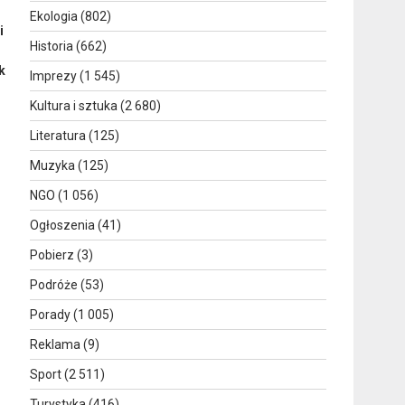
Ekologia
(802)
i
Historia
(662)
k
Imprezy
(1 545)
Kultura i sztuka
(2 680)
Literatura
(125)
Muzyka
(125)
NGO
(1 056)
Ogłoszenia
(41)
Pobierz
(3)
Podróże
(53)
Porady
(1 005)
Reklama
(9)
Sport
(2 511)
Turystyka
(416)