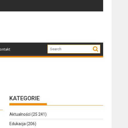
Zapraszamy mieszkańców Gołdapi i okolic na spotka
Za nam
ontakt
KATEGORIE
Aktualności
(25 241)
Edukacja
(206)