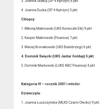
3. Joanna Skakuj (SP 4 Kętrzyn) 6 pkt.
4. Joanna Ducka (SP 4 Kętrzyn) 5 pkt.
Chłopcy:
1. Mikołaj Malinowski (UKS Konieczki Ełk) 9 pkt.
2. Kacper Malinowski (Pisanica) 7 pkt.
3. Maciej Bronakowski (UKS Białobrzegi) 6 pkt.
4. Dominik Święcki (UKS Jantar Gołdap) 5 pkt.
5. Dominik Markowski (LUKS ABC Pisanica) 4 pkt.
Kategoria IV – rocznik 2001 i młodsi:
Dziewczęta:
1. Joanna Łuszczyńska (MLKS Czarni Olecko) 9 pkt.