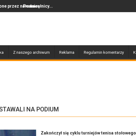
cy...
Dziś w Gołdapi około 16:30
ka
Z naszego archiwum
Reklama
Regulamin komentarzy
K
STAWALI NA PODIUM
Zakończył się cyklu turniejów tenisa stołowego